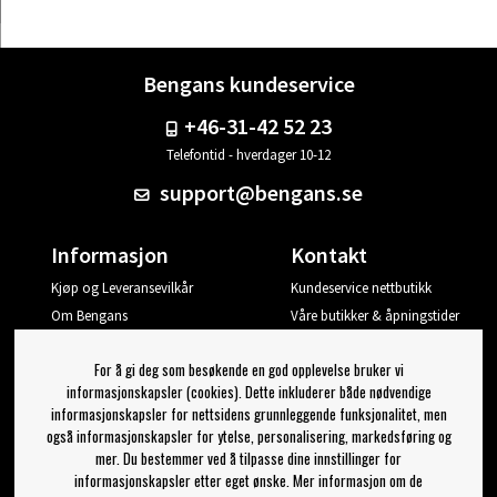
Bengans kundeservice
+46-31-42 52 23
Telefontid - hverdager 10-12
support@bengans.se
Informasjon
Kontakt
Kjøp og Leveransevilkår
Kundeservice nettbutikk
Om Bengans
Våre butikker & åpningstider
Din side
For å gi deg som besøkende en god opplevelse bruker vi
Logg ut
informasjonskapsler (cookies). Dette inkluderer både nødvendige
informasjonskapsler for nettsidens grunnleggende funksjonalitet, men
Jeg vil ha tips fra Bengans
også informasjonskapsler for ytelse, personalisering, markedsføring og
mer. Du bestemmer ved å tilpasse dine innstillinger for
OK
informasjonskapsler etter eget ønske. Mer informasjon om de