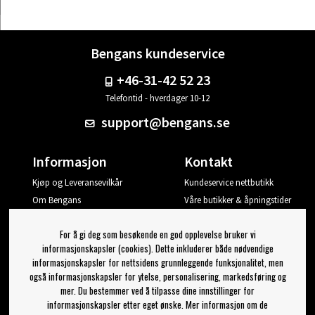
Bengans kundeservice
+46-31-42 52 23
Telefontid - hverdager 10-12
support@bengans.se
Informasjon
Kontakt
Kjøp og Leveransevilkår
Kundeservice nettbutikk
Om Bengans
Våre butikker & åpningstider
Din side
For å gi deg som besøkende en god opplevelse bruker vi
Logg ut
informasjonskapsler (cookies). Dette inkluderer både nødvendige
informasjonskapsler for nettsidens grunnleggende funksjonalitet, men
Jeg vil ha tips fra Bengans
også informasjonskapsler for ytelse, personalisering, markedsføring og
mer. Du bestemmer ved å tilpasse dine innstillinger for
OK
informasjonskapsler etter eget ønske. Mer informasjon om de