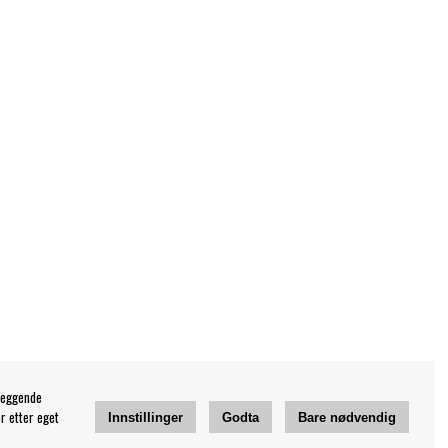
leggende
r etter eget
Innstillinger
Godta
Bare nødvendig