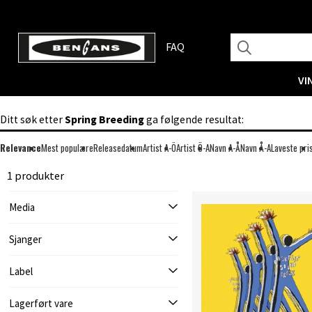
FAQ
VI
Ditt søk etter
Spring Breeding
ga følgende resultat:
Relevance
Mest populære
Releasedatum
Artist A-Ö
Artist Ö-A
Navn A-Å
Navn Å-A
Laveste pri
1 produkter
Media
Sjanger
Label
Lagerført vare