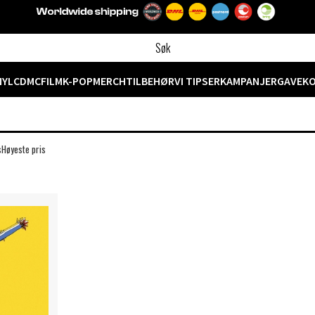
NYL
CD
MC
FILM
K-POP
MERCH
TILBEHØR
VI TIPSER
KAMPANJER
GAVEK
s
Høyeste pris