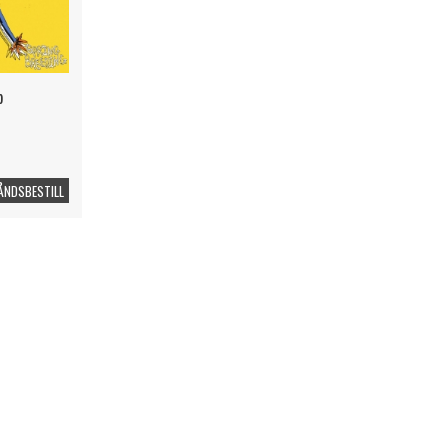
p
ÅNDSBESTILL