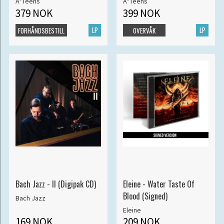
A*Teens
A*Teens
379 NOK
399 NOK
LP
LP
FORHÅNDSBESTILL
OVERVÅK
Bach Jazz - II (Digipak CD)
Eleine - Water Taste Of
Blood (Signed)
Bach Jazz
Eleine
169 NOK
209 NOK