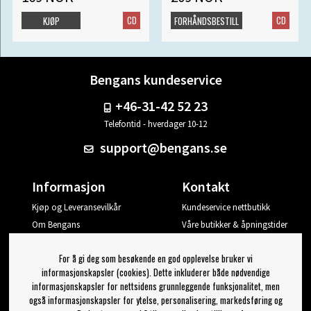
CD
CD
KJØP
FORHÅNDSBESTILL
Bengans kundeservice
+46-31-42 52 23
Telefontid - hverdager 10-12
support@bengans.se
Informasjon
Kontakt
Kjøp og Leveransevilkår
Kundeservice nettbutikk
Om Bengans
Våre butikker & åpningstider
Din side
For å gi deg som besøkende en god opplevelse bruker vi
Logg ut
informasjonskapsler (cookies). Dette inkluderer både nødvendige
informasjonskapsler for nettsidens grunnleggende funksjonalitet, men
Jeg vil ha tips fra Bengans
også informasjonskapsler for ytelse, personalisering, markedsføring og