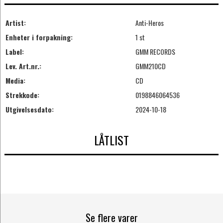
Artist:
Anti-Heros
Enheter i forpakning:
1 st
Label:
GMM RECORDS
Lev. Art.nr.:
GMM210CD
Media:
CD
Strekkode:
0198846064536
Utgivelsesdato:
2024-10-18
LÅTLIST
Se flere varer