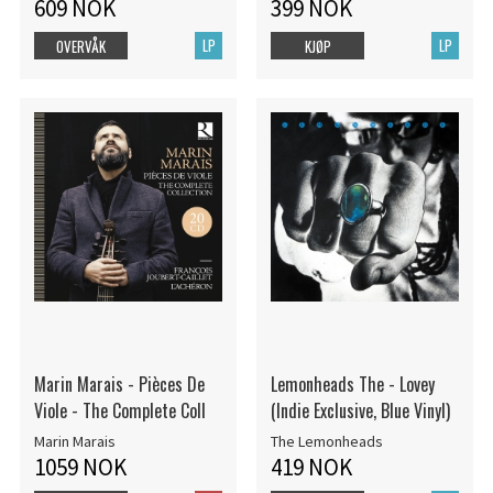
609 NOK
399 NOK
LP
LP
OVERVÅK
KJØP
Marin Marais - Pièces De
Lemonheads The - Lovey
Viole - The Complete Coll
(Indie Exclusive, Blue Vinyl)
Marin Marais
The Lemonheads
1059 NOK
419 NOK