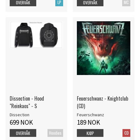
LP
MC
OVERVÅK
OVERVÅK
Dissection - Hood
Feuerschwanz - Knightclub
"Reinkaos" - S
(CD)
Dissection
Feuerschwanz
699 NOK
189 NOK
Hoodies
CD
OVERVÅK
KJØP