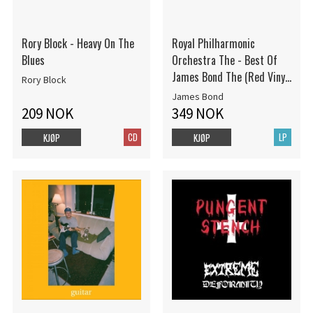
Rory Block - Heavy On The
Royal Philharmonic
Blues
Orchestra The - Best Of
James Bond The (Red Vinyl
Rory Block
L
James Bond
209 NOK
349 NOK
CD
LP
KJØP
KJØP