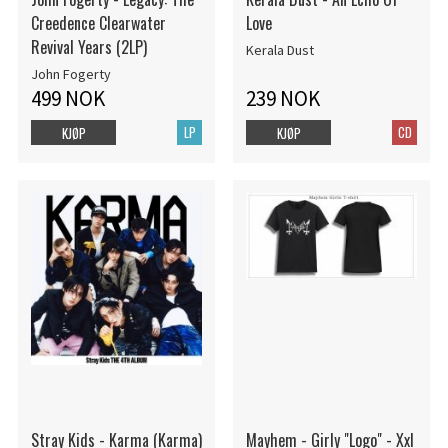
Creedence Clearwater
Love
Revival Years (2LP)
Kerala Dust
John Fogerty
499 NOK
239 NOK
LP
CD
KJØP
KJØP
Stray Kids - Karma (Karma)
Mayhem - Girly "Logo" - Xxl