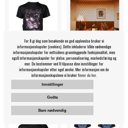
For å gi deg som besøkende en god opplevelse bruker vi
informasjonskapsler (cookies). Dette inkluderer både nødvendige
informasjonskapsler for nettsidens grunnleggende funksjonalitet, men
også informasjonskapsler for ytelse, personalisering, markedsføring og
mer. Du bestemmer ved å tilpasse dine innstillinger for
Old Man's Child - T/S -
Glitterfox - Decoder
informasjonskapsler etter eget ønske. Mer informasjon om de
informasjonskapslene vi bruker
finner du her.
Born Of The Flickering (S)
Glitterfox
Old Man's Child
Innstillinger
279 NOK
189 NOK
Godta
T-shirt
CD
KJØP
OVERVÅK
Bare nødvendig