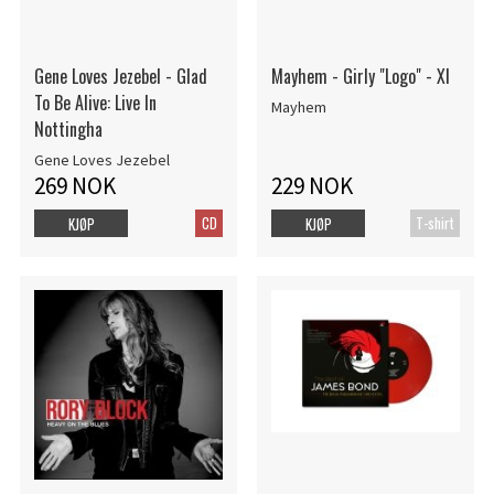
Gene Loves Jezebel - Glad
Mayhem - Girly "Logo" - Xl
To Be Alive: Live In
Mayhem
Nottingha
Gene Loves Jezebel
269 NOK
229 NOK
CD
T-shirt
KJØP
KJØP