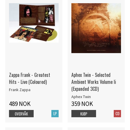
Zappa Frank - Greatest
Aphex Twin - Selected
Hits - Live (Coloured)
Ambient Works Volume Ii
(Expanded 3CD)
Frank Zappa
Aphex Twin
489 NOK
359 NOK
LP
CD
OVERVÅK
KJØP