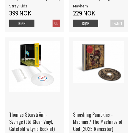
Stray Kids
Mayhem
399 NOK
229 NOK
CD
T-shirt
KJØP
KJØP
Thomas Stenström -
Smashing Pumpkins -
Sverige (Ltd Clear Vinyl,
Machina / The Machines of
Gatefold w Lyric Booklet)
God (2025 Remaster)