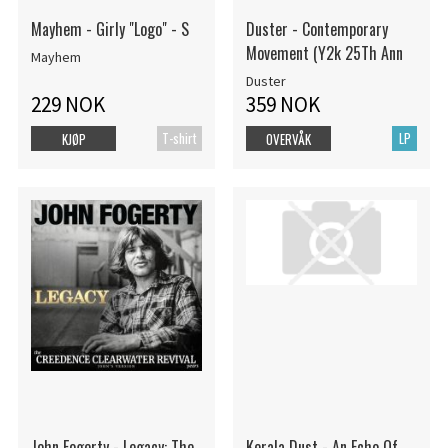
Mayhem - Girly "Logo" - S
Duster - Contemporary
Movement (Y2k 25Th Ann
Mayhem
Duster
229 NOK
359 NOK
T-shirt
LP
KJØP
OVERVÅK
John Fogerty - Legacy: The
Kerala Dust - An Echo Of