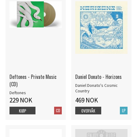
Deftones - Private Music
Daniel Donato - Horizons
(CD)
Daniel Donato's Cosmic
Country
Deftones
229 NOK
469 NOK
CD
LP
KJØP
OVERVÅK