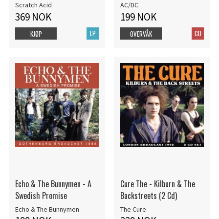
Scratch Acid
AC/DC
369 NOK
199 NOK
LP
CD
KJØP
OVERVÅK
Echo & The Bunnymen - A
Cure The - Kilburn & The
Swedish Promise
Backstreets (2 Cd)
Echo & The Bunnymen
The Cure