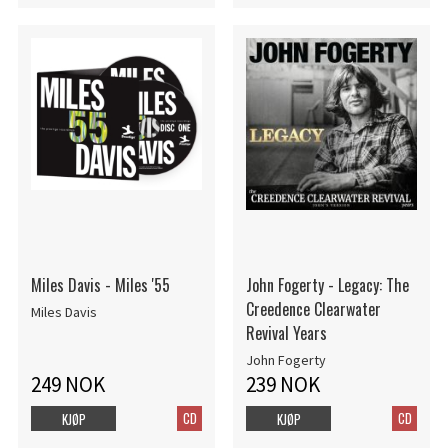
Miles Davis - Miles '55
John Fogerty - Legacy: The
Creedence Clearwater
Miles Davis
Revival Years
John Fogerty
249 NOK
239 NOK
CD
CD
KJØP
KJØP