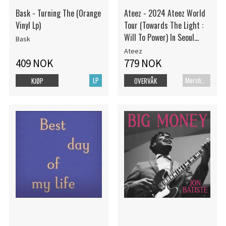
Bask - Turning The (Orange
Ateez - 2024 Ateez World
Vinyl Lp)
Tour (Towards The Light :
Will To Power) In Seoul
Bask
Playcode + Postcard
Ateez
409 NOK
779 NOK
LP
Merch+Code
KJØP
OVERVÅK