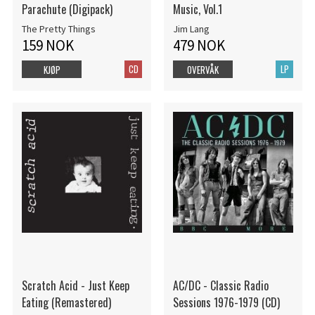
Parachute (Digipack)
Music, Vol.1
The Pretty Things
Jim Lang
159 NOK
479 NOK
CD
LP
KJØP
OVERVÅK
Scratch Acid - Just Keep
AC/DC - Classic Radio
Eating (Remastered)
Sessions 1976-1979 (CD)