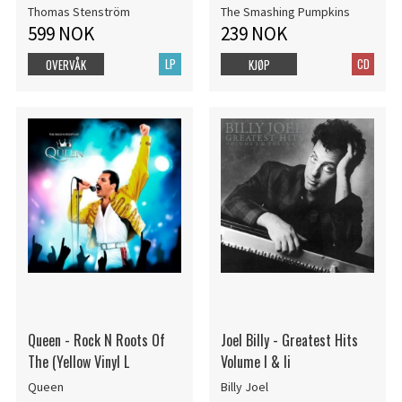
Thomas Stenström
The Smashing Pumpkins
599 NOK
239 NOK
LP
CD
OVERVÅK
KJØP
Queen - Rock N Roots Of
Joel Billy - Greatest Hits
The (Yellow Vinyl L
Volume I & Ii
Queen
Billy Joel