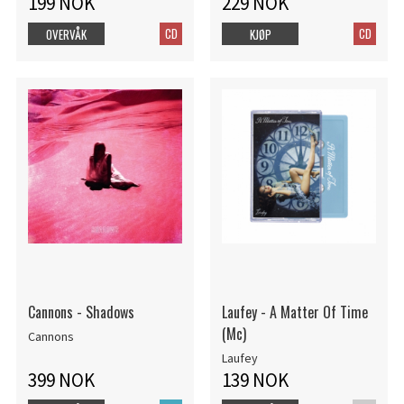
199 NOK
229 NOK
CD
CD
OVERVÅK
KJØP
Cannons - Shadows
Laufey - A Matter Of Time
(Mc)
Cannons
Laufey
399 NOK
139 NOK