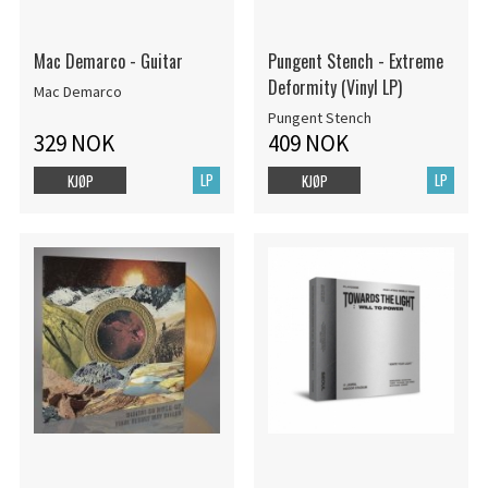
Mac Demarco - Guitar
Pungent Stench - Extreme
Deformity (Vinyl LP)
Mac Demarco
Pungent Stench
329 NOK
409 NOK
LP
LP
KJØP
KJØP