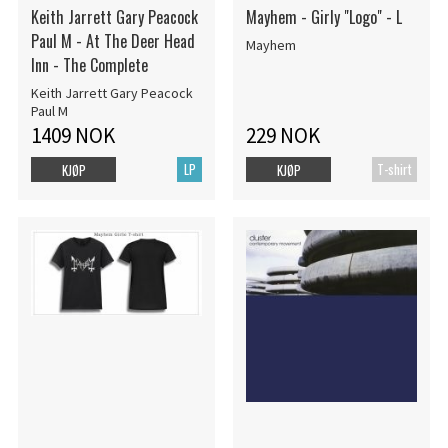
Keith Jarrett Gary Peacock
Mayhem - Girly "Logo" - L
Paul M - At The Deer Head
Mayhem
Inn - The Complete
Keith Jarrett Gary Peacock
Paul M
1409 NOK
229 NOK
LP
T-shirt
KJØP
KJØP