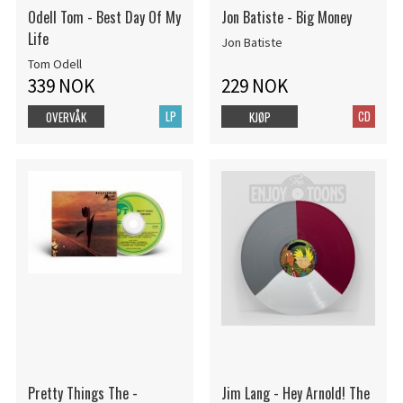
Odell Tom - Best Day Of My
Jon Batiste - Big Money
Life
Jon Batiste
Tom Odell
339 NOK
229 NOK
LP
CD
OVERVÅK
KJØP
Pretty Things The -
Jim Lang - Hey Arnold! The