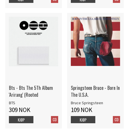
Bts - Bts The 5Th Album
Springsteen Bruce - Born In
'Arirang' (Rooted
The U.S.A.
BTS
Bruce Springsteen
309 NOK
109 NOK
CD
CD
KJØP
KJØP