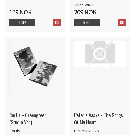
Juice WRLD
179 NOK
209 NOK
CD
CD
KJØP
KJØP
Cortis - Greengreen
Peteris Vasks - The Songs
(Studio Ver.)
Of My Heart
Cortis
Pēteris Vasks