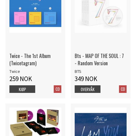
Twice - The 1st Album
Bts - MAP OF THE SOUL : 7
(Twicetagram)
- Random Version
Twice
BTS
259 NOK
349 NOK
CD
CD
KJØP
OVERVÅK