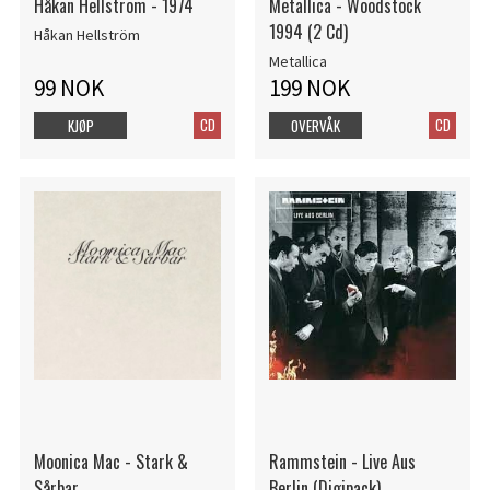
Håkan Hellström - 1974
Metallica - Woodstock
1994 (2 Cd)
Håkan Hellström
Metallica
99 NOK
199 NOK
CD
CD
KJØP
OVERVÅK
Moonica Mac - Stark &
Rammstein - Live Aus
Sårbar
Berlin (Digipack)