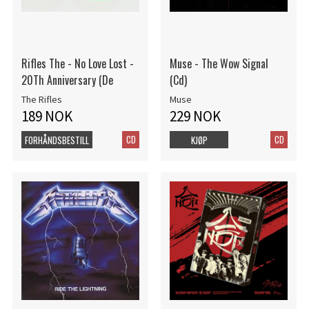
Rifles The - No Love Lost -
Muse - The Wow Signal
20Th Anniversary (De
(Cd)
The Rifles
Muse
189 NOK
229 NOK
CD
CD
FORHÅNDSBESTILL
KJØP