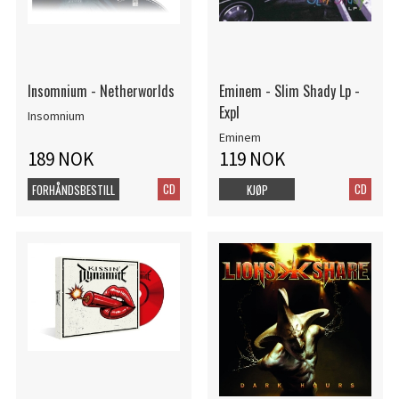
Insomnium - Netherworlds
Eminem - Slim Shady Lp -
Expl
Insomnium
Eminem
189 NOK
119 NOK
CD
CD
FORHÅNDSBESTILL
KJØP