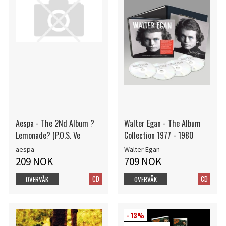
Aespa - The 2Nd Album ?
Walter Egan - The Album
Lemonade? (P.O.S. Ve
Collection 1977 - 1980
aespa
Walter Egan
209 NOK
709 NOK
CD
CD
OVERVÅK
OVERVÅK
- 13%