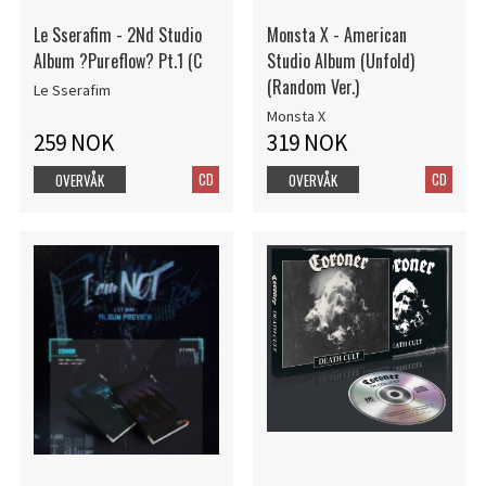
Le Sserafim - 2Nd Studio
Monsta X - American
Album ?Pureflow? Pt.1 (C
Studio Album (Unfold)
(Random Ver.)
Le Sserafim
Monsta X
259 NOK
319 NOK
CD
CD
OVERVÅK
OVERVÅK