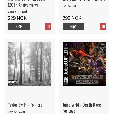
(20Th Anniversary)
LA POEM
Goo Goo Dolls
229 NOK
299 NOK
CD
CD
KJØP
KJØP
Taylor Swift - Folklore
Juice Wrld - Death Race
For Love
Taylor Swift