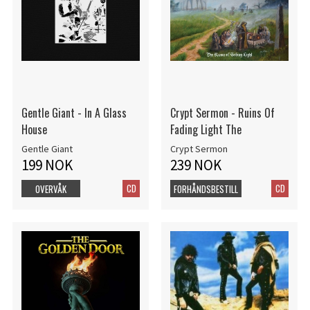
Gentle Giant - In A Glass
Crypt Sermon - Ruins Of
House
Fading Light The
Gentle Giant
Crypt Sermon
199 NOK
239 NOK
CD
CD
OVERVÅK
FORHÅNDSBESTILL