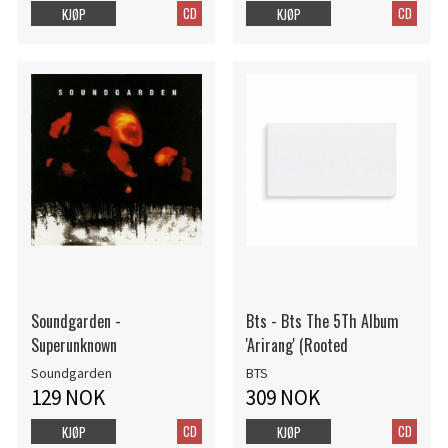
CD
CD
KJØP
KJØP
Soundgarden -
Bts - Bts The 5Th Album
Superunknown
'Arirang' (Rooted
Soundgarden
BTS
129 NOK
309 NOK
CD
CD
KJØP
KJØP