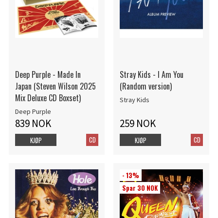
Deep Purple - Made In
Stray Kids - I Am You
Japan (Steven Wilson 2025
(Random version)
Mix Deluxe CD Boxset)
Stray Kids
Deep Purple
839 NOK
259 NOK
CD
CD
KJØP
KJØP
- 13%
Spar 30 NOK