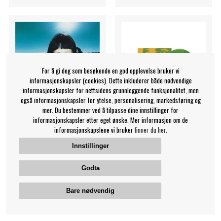
For å gi deg som besøkende en god opplevelse bruker vi
informasjonskapsler (cookies). Dette inkluderer både nødvendige
informasjonskapsler for nettsidens grunnleggende funksjonalitet, men
også informasjonskapsler for ytelse, personalisering, markedsføring og
mer. Du bestemmer ved å tilpasse dine innstillinger for
informasjonskapsler etter eget ønske. Mer informasjon om de
informasjonskapslene vi bruker
finner du her.
Kent - Hagnesta Hill
Thievery Corporation -
Innstillinger
Radio Retaliation
Kent
Godta
Thievery Corporation
189 NOK
279 NOK
Bare nødvendig
CD
CD
OVERVÅK
KJØP