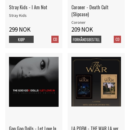
Stray Kids - I Am Not
Coroner - Death Cult
(Slipcase)
Stray Kids
Coroner
299 NOK
209 NOK
CD
CD
KJØP
FORHÅNDSBESTILL
Goo Goo Dolls - Let Love In
LA POEM - THE WAR LA ver.