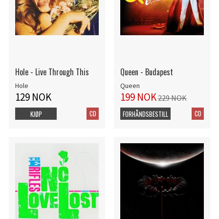
Hole - Live Through This
Queen - Budapest
Hole
Queen
129 NOK
199 NOK
229 NOK
CD
CD
KJØP
FORHÅNDSBESTILL