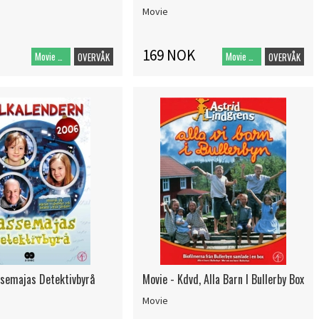
Movie
169 NOK
Movie DVD
Movie DVD
OVERVÅK
OVERVÅK
ssemajas Detektivbyrå
Movie - Kdvd, Alla Barn I Bullerby Box
Movie