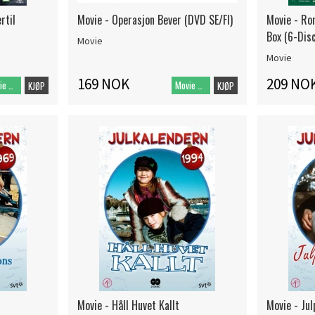
rtil
Movie - Operasjon Bever (DVD SE/FI)
Movie - Ro
Box (6-Disc
Movie
Movie
169 NOK
209 NO
Movie DVD
Movie DVD
KJØP
KJØP
Movie - Håll Huvet Kallt
Movie - Ju