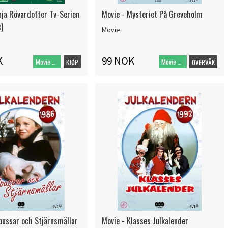
nja Rövardotter Tv-Serien
Movie - Mysteriet På Greveholm
)
Movie
K
99 NOK
Movie DVD
Movie DVD
KJØP
OVERVÅK
lpussar och Stjärnsmällar
Movie - Klasses Julkalender