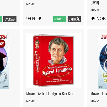
(DVD)
Movie
Movie
99 NOK
99 NOK
Movie DVD
OVERVÅK
OVERVÅK
Movie - Astrid Lindgren Box Sc2
Movie - La
Movie
Movie