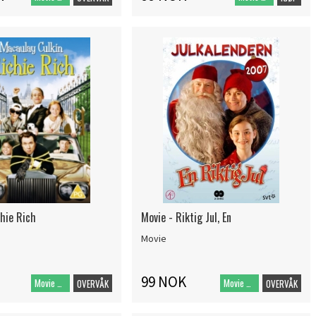
chie Rich
Movie - Riktig Jul, En
Movie
99 NOK
Movie DVD
Movie DVD
OVERVÅK
OVERVÅK