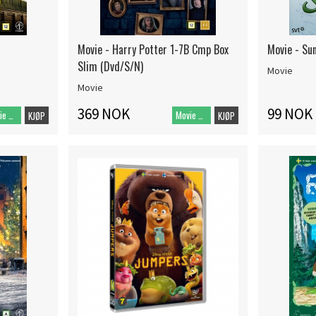
Movie - Harry Potter 1-7B Cmp Box
Movie - Sun
Slim (Dvd/S/N)
Movie
Movie
369 NOK
99 NOK
Movie DVD
Movie DVD
KJØP
KJØP