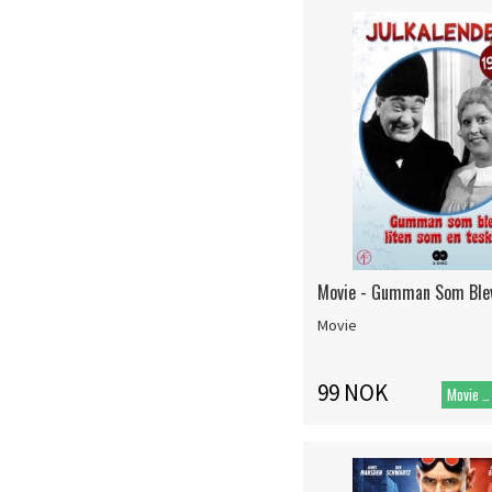
Movie - Gumman Som Blev
Movie
99 NOK
Movie DVD