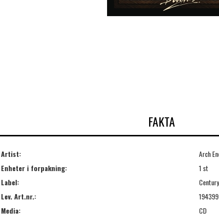
FAKTA
Artist:
Arch E
Enheter i forpakning:
1 st
Label:
Century
Lev. Art.nr.:
194399
Media:
CD