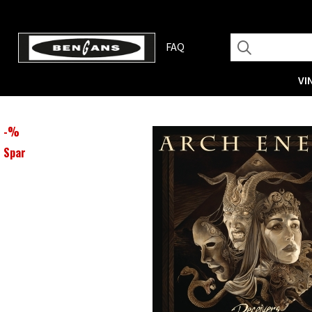
FAQ
VI
-
%
Spar