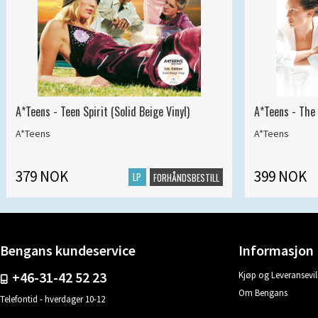
A*Teens - Teen Spirit (Solid Beige Vinyl)
A*Teens - The 
A*Teens
A*Teens
379 NOK
399 NOK
LP
FORHÅNDSBESTILL
Bengans kundeservice
Informasjon
+46-31-42 52 23
Kjøp og Leveransevil
Om Bengans
Telefontid - hverdager 10-12