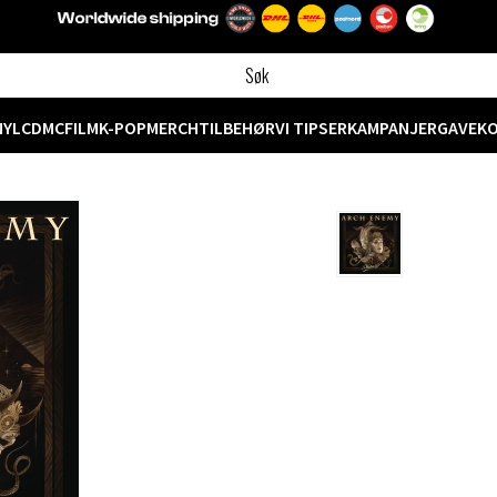
NYL
CD
MC
FILM
K-POP
MERCH
TILBEHØR
VI TIPSER
KAMPANJER
GAVEK