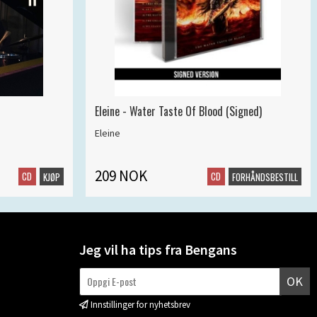
Eleine - Water Taste Of Blood (Signed)
Eleine
209 NOK
CD
CD
KJØP
FORHÅNDSBESTILL
Jeg vil ha tips fra Bengans
OK
Innstillinger for nyhetsbrev