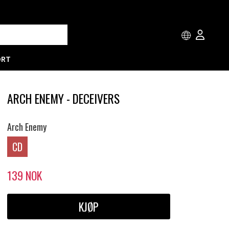
ORT
ARCH ENEMY - DECEIVERS
Arch Enemy
CD
139
NOK
KJØP