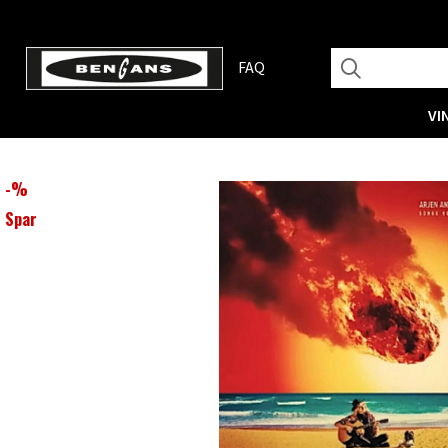
FAQ
VI
-
%
Spar