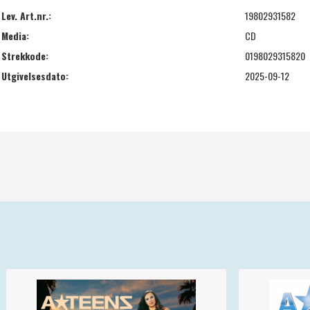
Lev. Art.nr.:
19802931582
Media:
CD
Strekkode:
0198029315820
Utgivelsesdato:
2025-09-12