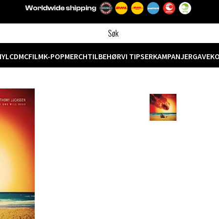
NYL
CD
MC
FILM
K-POP
MERCH
TILBEHØR
VI TIPSER
KAMPANJER
GAVEK