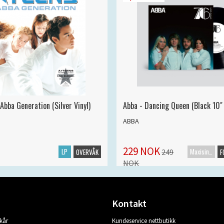
Abba Generation (Silver Vinyl)
Abba - Dancing Queen (Black 10" 
ABBA
229 NOK
LP
Maxisingel
249
OVERVÅK
F
NOK
Kontakt
kår
Kundeservice nettbutikk