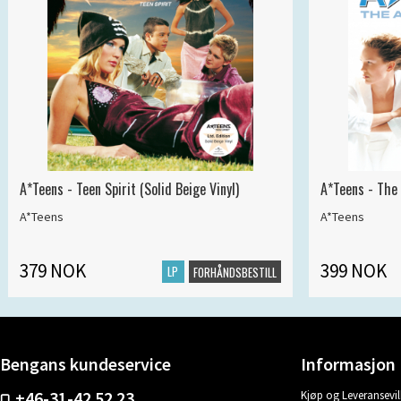
A*Teens - Teen Spirit (Solid Beige Vinyl)
A*Teens - The 
A*Teens
A*Teens
379 NOK
399 NOK
LP
FORHÅNDSBESTILL
Bengans kundeservice
Informasjon
+46-31-42 52 23
Kjøp og Leveransevil