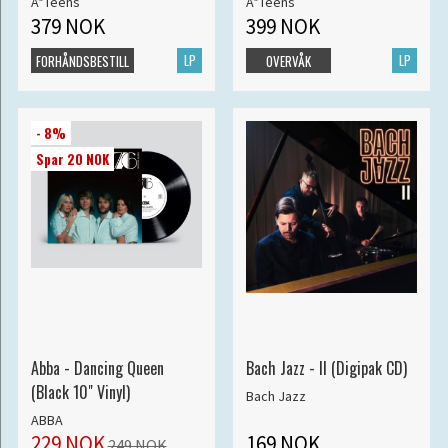
A*Teens
A*Teens
379 NOK
399 NOK
LP
LP
FORHÅNDSBESTILL
OVERVÅK
- 8%
Spar 20 NOK
Abba - Dancing Queen
Bach Jazz - II (Digipak CD)
(Black 10" Vinyl)
Bach Jazz
ABBA
229 NOK
169 NOK
249 NOK