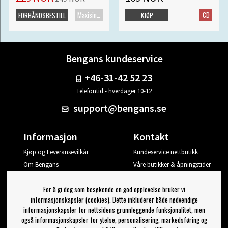
Maxisingel
CD
FORHÅNDSBESTILL
KJØP
Bengans kundeservice
+46-31-42 52 23
Telefontid - hverdager 10-12
support@bengans.se
Informasjon
Kontakt
Kjøp og Leveransevilkår
Kundeservice nettbutikk
Om Bengans
Våre butikker & åpningstider
Din side
For å gi deg som besøkende en god opplevelse bruker vi
Logg ut
informasjonskapsler (cookies). Dette inkluderer både nødvendige
informasjonskapsler for nettsidens grunnleggende funksjonalitet, men
Jeg vil ha tips fra Bengans
også informasjonskapsler for ytelse, personalisering, markedsføring og