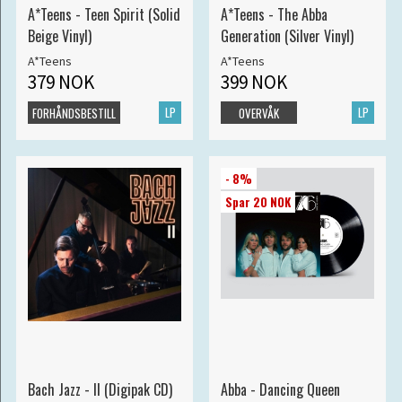
A*Teens - Teen Spirit (Solid
A*Teens - The Abba
Beige Vinyl)
Generation (Silver Vinyl)
A*Teens
A*Teens
379 NOK
399 NOK
LP
LP
FORHÅNDSBESTILL
OVERVÅK
- 8%
Spar 20 NOK
Bach Jazz - II (Digipak CD)
Abba - Dancing Queen