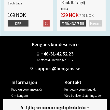
(Black 10" Vinyl)
Bach Jazz
ABBA
169 NOK
229 NOK
249 NOK
CD
Maxisingel
KJØP
FORHÅNDSBESTILL
Bengans kundeservice
+46-31-42 52 23
Telefontid - hverdager 10-12
support@bengans.se
Informasjon
Kontakt
Kjøp og Leveransevilkår
Kundeservice nettbutikk
Om Bengans
Våre butikker & åpningstider
Din side
For å gi deg som besøkende en god opplevelse bruker vi
Logg ut