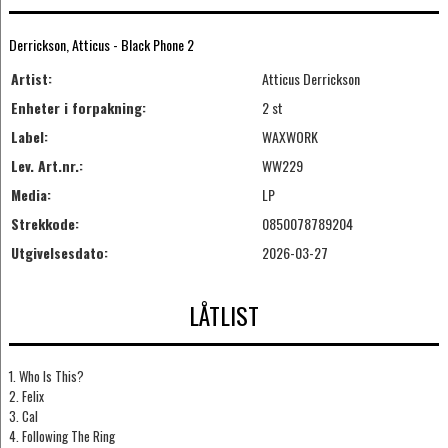
Derrickson, Atticus - Black Phone 2
Artist:
Atticus Derrickson
Enheter i forpakning:
2 st
Label:
WAXWORK
Lev. Art.nr.:
WW229
Media:
LP
Strekkode:
0850078789204
Utgivelsesdato:
2026-03-27
LÅTLIST
1. Who Is This?
2. Felix
3. Cal
4. Following The Ring