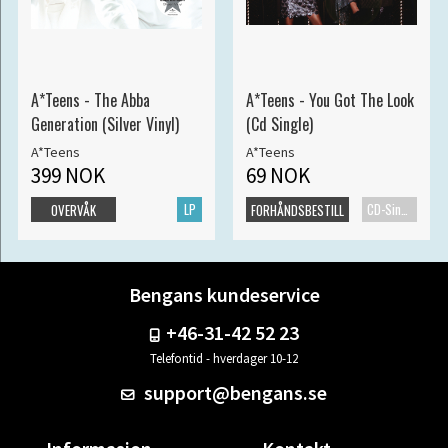
A*Teens - The Abba
A*Teens - You Got The Look
Generation (Silver Vinyl)
(Cd Single)
A*Teens
A*Teens
399 NOK
69 NOK
LP
CD-Singel
OVERVÅK
FORHÅNDSBESTILL
Bengans kundeservice
+46-31-42 52 23
Telefontid - hverdager 10-12
support@bengans.se