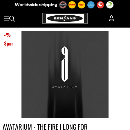
-
%
Spar
AVATARIUM - THE FIRE I LONG FOR