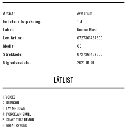
Artist:
Avatarium
Enheter i forpakning:
1 st
Label:
Nuclear Blast
Lev. Art.nr.:
0727361467500
Media:
CD
Strekkode:
0727361467500
Utgivelsesdato:
2021-01-01
LÅTLIST
1. VOICES
2. RUBICON
3. LAY ME DOWN
4. PORCELAIN SKULL
5. SHAKE THAT DEMON
6. GREAT BEYOND