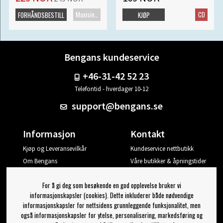
Maxisingel
CD
FORHÅNDSBESTILL
KJØP
Bengans kundeservice
+46-31-42 52 23
Telefontid - hverdager 10-12
support@bengans.se
Informasjon
Kontakt
Kjøp og Leveransevilkår
Kundeservice nettbutikk
Om Bengans
Våre butikker & åpningstider
Din side
For å gi deg som besøkende en god opplevelse bruker vi
Logg ut
informasjonskapsler (cookies). Dette inkluderer både nødvendige
informasjonskapsler for nettsidens grunnleggende funksjonalitet, men
Jeg vil ha tips fra Bengans
også informasjonskapsler for ytelse, personalisering, markedsføring og