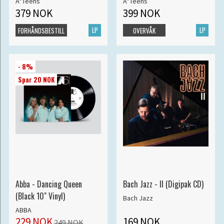
A*Teens
A*Teens
379 NOK
399 NOK
LP
LP
FORHÅNDSBESTILL
OVERVÅK
- 8%
Spar 20 NOK
Abba - Dancing Queen
Bach Jazz - II (Digipak CD)
(Black 10" Vinyl)
Bach Jazz
ABBA
229 NOK
169 NOK
249 NOK