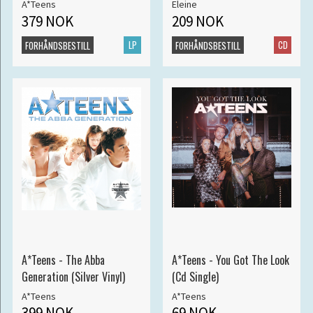
A*Teens
Eleine
379 NOK
209 NOK
LP
CD
FORHÅNDSBESTILL
FORHÅNDSBESTILL
A*Teens - The Abba
A*Teens - You Got The Look
Generation (Silver Vinyl)
(Cd Single)
A*Teens
A*Teens
399 NOK
69 NOK