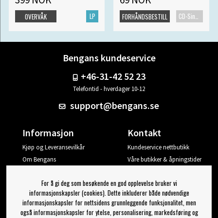
LP
CD-Singel
OVERVÅK
FORHÅNDSBESTILL
Bengans kundeservice
+46-31-42 52 23
Telefontid - hverdager 10-12
support@bengans.se
Informasjon
Kontakt
Kjøp og Leveransevilkår
Kundeservice nettbutikk
Om Bengans
Våre butikker & åpningstider
Din side
For å gi deg som besøkende en god opplevelse bruker vi
Logg ut
informasjonskapsler (cookies). Dette inkluderer både nødvendige
informasjonskapsler for nettsidens grunnleggende funksjonalitet, men
Jeg vil ha tips fra Bengans
også informasjonskapsler for ytelse, personalisering, markedsføring og