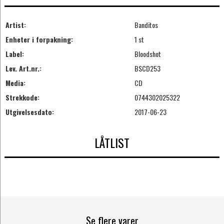
Artist:
Banditos
Enheter i forpakning:
1 st
Label:
Bloodshot
Lev. Art.nr.:
BSCD253
Media:
CD
Strekkode:
0744302025322
Utgivelsesdato:
2017-06-23
LÅTLIST
Se flere varer