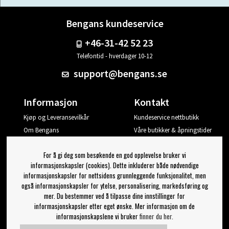
Bengans kundeservice
+46-31-42 52 23
Telefontid - hverdager 10-12
support@bengans.se
Informasjon
Kontakt
Kjøp og Leveransevilkår
Kundeservice nettbutikk
Om Bengans
Våre butikker & åpningstider
Din side
For å gi deg som besøkende en god opplevelse bruker vi
Logg ut
informasjonskapsler (cookies). Dette inkluderer både nødvendige
informasjonskapsler for nettsidens grunnleggende funksjonalitet, men
Jeg vil ha tips fra Bengans
også informasjonskapsler for ytelse, personalisering, markedsføring og
mer. Du bestemmer ved å tilpasse dine innstillinger for
OK
informasjonskapsler etter eget ønske. Mer informasjon om de
informasjonskapslene vi bruker
finner du her.
Innstillinger for nyhetsbrev