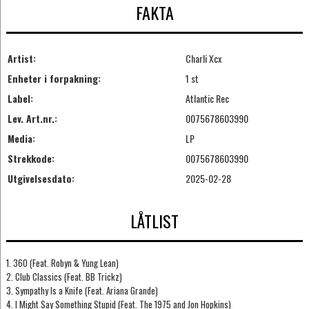
FAKTA
Artist:
Charli Xcx
Enheter i forpakning:
1 st
Label:
Atlantic Rec
Lev. Art.nr.:
0075678603990
Media:
LP
Strekkode:
0075678603990
Utgivelsesdato:
2025-02-28
LÅTLIST
1. 360 (Feat. Robyn & Yung Lean)
2. Club Classics (Feat. BB Trickz)
3. Sympathy Is a Knife (Feat. Ariana Grande)
4. I Might Say Something Stupid (Feat. The 1975 and Jon Hopkins)