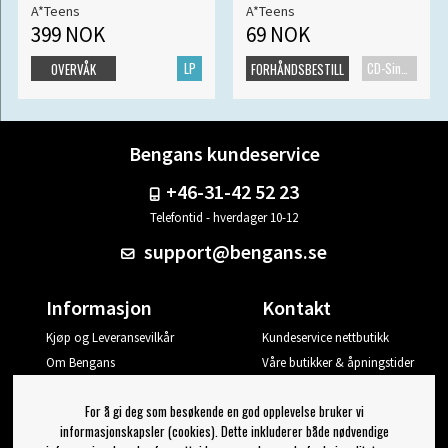
A*Teens
A*Teens
399 NOK
69 NOK
LP
CD-Singel
OVERVÅK
FORHÅNDSBESTILL
Bengans kundeservice
+46-31-42 52 23
Telefontid - hverdager 10-12
support@bengans.se
Informasjon
Kontakt
Kjøp og Leveransevilkår
Kundeservice nettbutikk
Om Bengans
Våre butikker & åpningstider
Din side
For å gi deg som besøkende en god opplevelse bruker vi
Logg ut
informasjonskapsler (cookies). Dette inkluderer både nødvendige