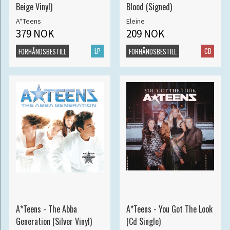
Beige Vinyl)
Blood (Signed)
A*Teens
Eleine
379 NOK
209 NOK
LP
CD
FORHÅNDSBESTILL
FORHÅNDSBESTILL
A*Teens - The Abba
A*Teens - You Got The Look
Generation (Silver Vinyl)
(Cd Single)