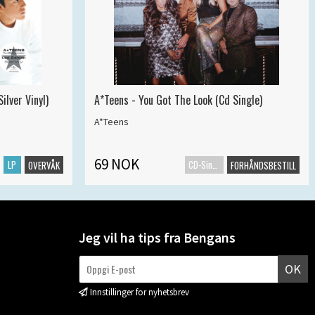
ilver Vinyl)
A*Teens - You Got The Look (Cd Single)
A*Teens
69 NOK
LP
CD-Singel
OVERVÅK
FORHÅNDSBESTILL
Jeg vil ha tips fra Bengans
OK
Innstillinger for nyhetsbrev