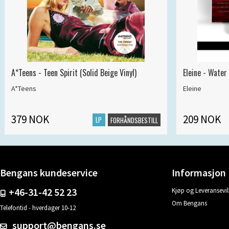
A*Teens - Teen Spirit (Solid Beige Vinyl)
Eleine - Water
A*Teens
Eleine
379 NOK
209 NOK
LP
FORHÅNDSBESTILL
Bengans kundeservice
Informasjon
+46-31-42 52 23
Kjøp og Leveransevil
Om Bengans
Telefontid - hverdager 10-12
support@bengans.se