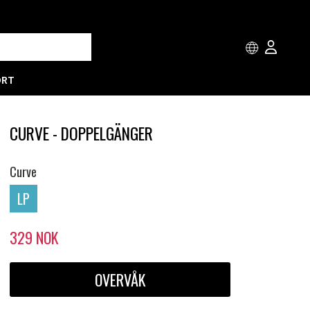
ORT
CURVE - DOPPELGÄNGER
Curve
LP
329
NOK
OVERVÅK