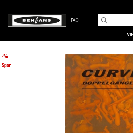
FAQ
VI
-
%
Spar