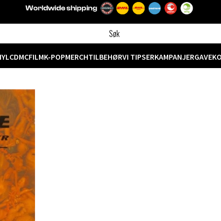
NYL
CD
MC
FILM
K-POP
MERCH
TILBEHØR
VI TIPSER
KAMPANJER
GAVEK