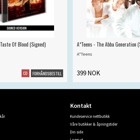
 Taste Of Blood (Signed)
A*Teens - The Abba Generation (S
A*Teens
399 NOK
CD
FORHÅNDSBESTILL
Kontakt
kår
Kundeservice nettbutikk
Våre butikker & åpningstider
Din side
Logg ut