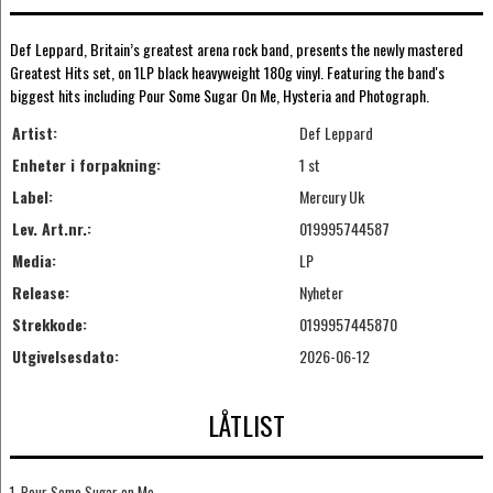
Def Leppard, Britain’s greatest arena rock band, presents the newly mastered
Greatest Hits set, on 1LP black heavyweight 180g vinyl. Featuring the band's
biggest hits including Pour Some Sugar On Me, Hysteria and Photograph.
Artist:
Def Leppard
Enheter i forpakning:
1 st
Label:
Mercury Uk
Lev. Art.nr.:
019995744587
Media:
LP
Release:
Nyheter
Strekkode:
0199957445870
Utgivelsesdato:
2026-06-12
LÅTLIST
1. Pour Some Sugar on Me