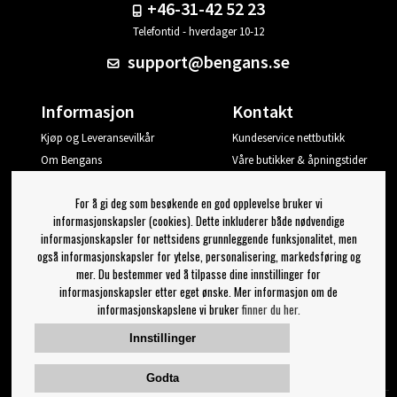
+46-31-42 52 23
Telefontid - hverdager 10-12
support@bengans.se
Informasjon
Kontakt
Kjøp og Leveransevilkår
Kundeservice nettbutikk
Om Bengans
Våre butikker & åpningstider
Din side
For å gi deg som besøkende en god opplevelse bruker vi
Logg ut
informasjonskapsler (cookies). Dette inkluderer både nødvendige
informasjonskapsler for nettsidens grunnleggende funksjonalitet, men
Jeg vil ha tips fra Bengans
også informasjonskapsler for ytelse, personalisering, markedsføring og
mer. Du bestemmer ved å tilpasse dine innstillinger for
OK
informasjonskapsler etter eget ønske. Mer informasjon om de
informasjonskapslene vi bruker
finner du her.
Innstillinger for nyhetsbrev
Innstillinger
Følg oss på:
Godta