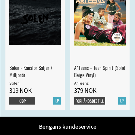
Solen - Känslor Säljer /
A*Teens - Teen Spirit (Solid
Milljonär
Beige Vinyl)
Solen
A*Teens
319 NOK
379 NOK
LP
LP
KJØP
FORHÅNDSBESTILL
Bengans kundeservice