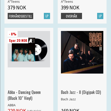
A*Teens
A*Teens
379 NOK
399 NOK
LP
LP
FORHÅNDSBESTILL
OVERVÅK
- 8%
Spar 20 NOK
Abba - Dancing Queen
Bach Jazz - II (Digipak CD)
(Black 10" Vinyl)
Bach Jazz
ABBA
229 NOK
169 NOK