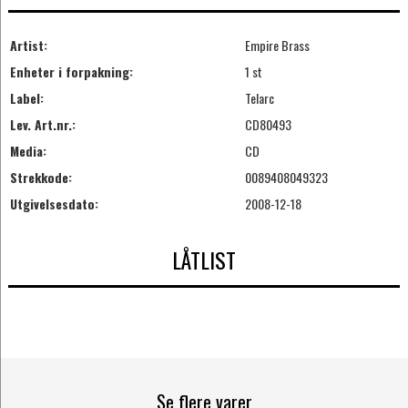
Artist:
Empire Brass
Enheter i forpakning:
1 st
Label:
Telarc
Lev. Art.nr.:
CD80493
Media:
CD
Strekkode:
0089408049323
Utgivelsesdato:
2008-12-18
LÅTLIST
Se flere varer