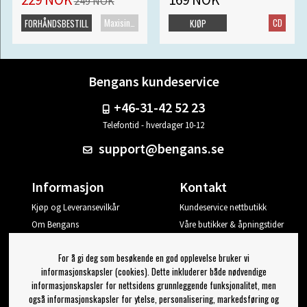
249 NOK
Maxisingel
CD
FORHÅNDSBESTILL
KJØP
Bengans kundeservice
+46-31-42 52 23
Telefontid - hverdager 10-12
support@bengans.se
Informasjon
Kontakt
Kjøp og Leveransevilkår
Kundeservice nettbutikk
Om Bengans
Våre butikker & åpningstider
Din side
For å gi deg som besøkende en god opplevelse bruker vi
Logg ut
informasjonskapsler (cookies). Dette inkluderer både nødvendige
informasjonskapsler for nettsidens grunnleggende funksjonalitet, men
Jeg vil ha tips fra Bengans
også informasjonskapsler for ytelse, personalisering, markedsføring og