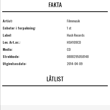
FAKTA
Artist:
Filmmusik
Enheter i forpakning:
1 st
Label:
Hush Records
Lev. Art.nr.:
HSH109CD
Media:
CD
Strekkode:
0888295058148
Utgivelsesdato:
2014-04-09
LÅTLIST