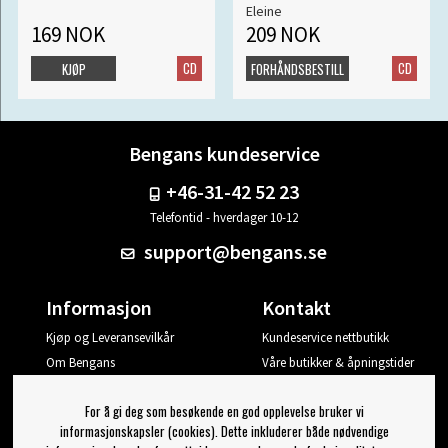
Eleine
169 NOK
209 NOK
CD
CD
KJØP
FORHÅNDSBESTILL
Bengans kundeservice
+46-31-42 52 23
Telefontid - hverdager 10-12
support@bengans.se
Informasjon
Kontakt
Kjøp og Leveransevilkår
Kundeservice nettbutikk
Om Bengans
Våre butikker & åpningstider
Din side
For å gi deg som besøkende en god opplevelse bruker vi
Logg ut
informasjonskapsler (cookies). Dette inkluderer både nødvendige