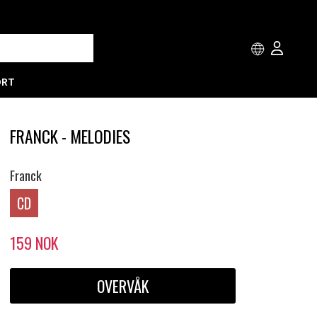
ORT
FRANCK - MELODIES
Franck
CD
159
NOK
OVERVÅK