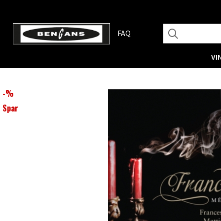
FAQ
VI
-
%
Spar