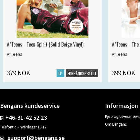
A*Teens - Teen Spirit (Solid Beige Vinyl)
A*Teens - The 
A*Teens
A*Teens
379 NOK
399 NOK
LP
FORHÅNDSBESTILL
Bengans kundeservice
Informasjon
+46-31-42 52 23
Kjøp og Leveransevil
Om Bengans
Telefontid - hverdager 10-12
support@bengans.se