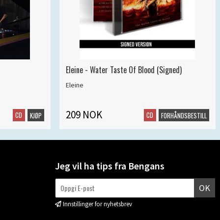
Eleine - Water Taste Of Blood (Signed)
Eleine
209 NOK
CD
CD
KJØP
FORHÅNDSBESTILL
Jeg vil ha tips fra Bengans
OK
Innstillinger for nyhetsbrev