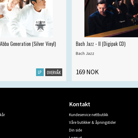
Abba Generation (Silver Vinyl)
Bach Jazz - II (Digipak CD)
Bach Jazz
169 NOK
LP
OVERVÅK
Kontakt
kår
Kundeservice nettbutikk
Våre butikker & åpningstider
Din side
Logg ut