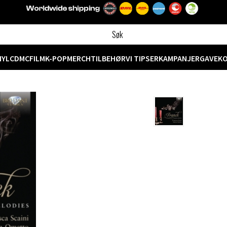
NYL
CD
MC
FILM
K-POP
MERCH
TILBEHØR
VI TIPSER
KAMPANJER
GAVEK