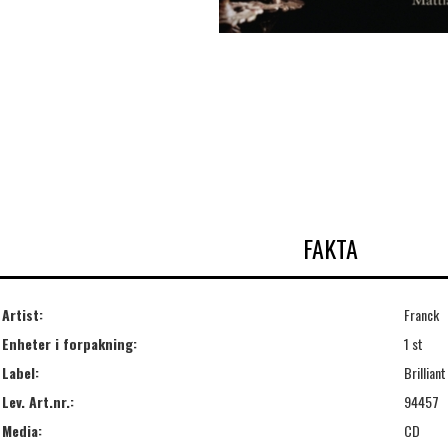
FAKTA
Artist:
Franck
Enheter i forpakning:
1 st
Label:
Brilliant
Lev. Art.nr.:
94457
Media:
CD