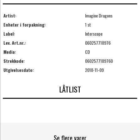
Artist:
Imagine Dragons
Enheter i forpakning:
1 st
Label:
Interscope
Lev. Art.nr.:
060257718976
Media:
CD
Strekkode:
0602577189760
Utgivelsesdato:
2018-11-09
LÅTLIST
Se flere varer