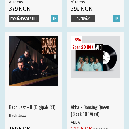
A*Teens
A*Teens
379 NOK
399 NOK
LP
LP
FORHÅNDSBESTILL
OVERVÅK
- 8%
Spar 20 NOK
Bach Jazz - II (Digipak CD)
Abba - Dancing Queen
(Black 10" Vinyl)
Bach Jazz
ABBA
169 NOK
229 NOK