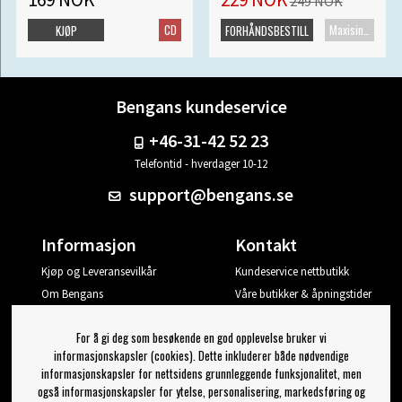
249 NOK
CD
Maxisingel
KJØP
FORHÅNDSBESTILL
Bengans kundeservice
+46-31-42 52 23
Telefontid - hverdager 10-12
support@bengans.se
Informasjon
Kontakt
Kjøp og Leveransevilkår
Kundeservice nettbutikk
Om Bengans
Våre butikker & åpningstider
Din side
For å gi deg som besøkende en god opplevelse bruker vi
Logg ut
informasjonskapsler (cookies). Dette inkluderer både nødvendige
informasjonskapsler for nettsidens grunnleggende funksjonalitet, men
Jeg vil ha tips fra Bengans
også informasjonskapsler for ytelse, personalisering, markedsføring og