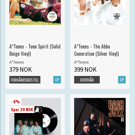
A*Teens - Teen Spirit (Solid
A*Teens - The Abba
Beige Vinyl)
Generation (Silver Vinyl)
A*Teens
A*Teens
379 NOK
399 NOK
LP
LP
FORHÅNDSBESTILL
OVERVÅK
- 8%
Spar 20 NOK