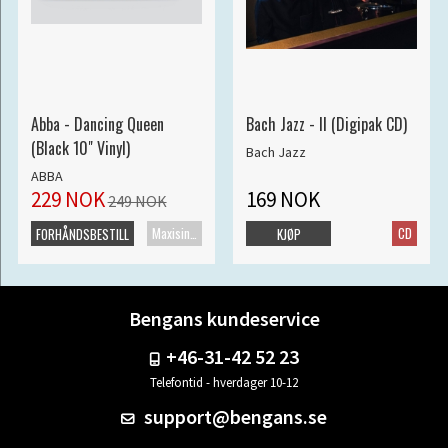
Abba - Dancing Queen
Bach Jazz - II (Digipak CD)
(Black 10" Vinyl)
Bach Jazz
ABBA
229 NOK
169 NOK
249 NOK
Maxisingel
CD
FORHÅNDSBESTILL
KJØP
Bengans kundeservice
+46-31-42 52 23
Telefontid - hverdager 10-12
support@bengans.se