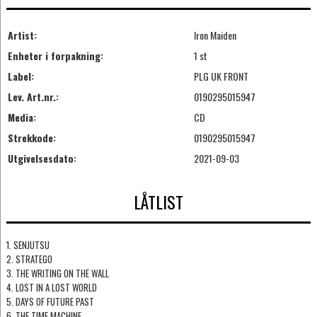
Artist:
Iron Maiden
Enheter i forpakning:
1 st
Label:
PLG UK FRONT
Lev. Art.nr.:
0190295015947
Media:
CD
Strekkode:
0190295015947
Utgivelsesdato:
2021-09-03
LÅTLIST
1. SENJUTSU
2. STRATEGO
3. THE WRITING ON THE WALL
4. LOST IN A LOST WORLD
5. DAYS OF FUTURE PAST
6. THE TIME MACHINE