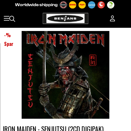
-
%
Spar
IRON MAIDEN - SENJUTSU (2CD DIGIPAK)