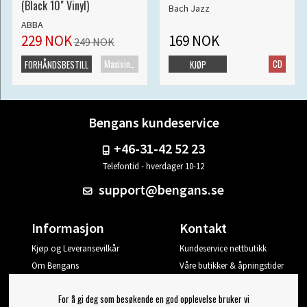
(Black 10" Vinyl)
Bach Jazz
ABBA
229 NOK
169 NOK
249 NOK
Maxisingel
CD
FORHÅNDSBESTILL
KJØP
Bengans kundeservice
+46-31-42 52 23
Telefontid - hverdager 10-12
support@bengans.se
Informasjon
Kontakt
Kjøp og Leveransevilkår
Kundeservice nettbutikk
Om Bengans
Våre butikker & åpningstider
Din side
For å gi deg som besøkende en god opplevelse bruker vi
Logg ut