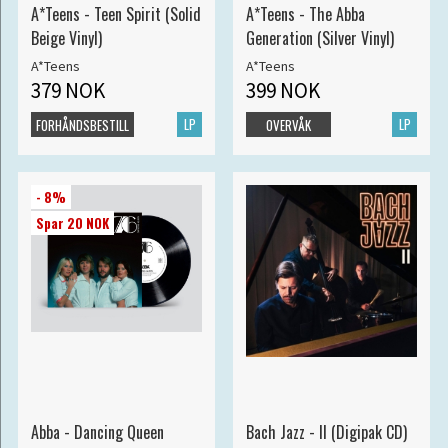
A*Teens - Teen Spirit (Solid
A*Teens - The Abba
Beige Vinyl)
Generation (Silver Vinyl)
A*Teens
A*Teens
379 NOK
399 NOK
LP
LP
FORHÅNDSBESTILL
OVERVÅK
- 8%
Spar 20 NOK
Abba - Dancing Queen
Bach Jazz - II (Digipak CD)