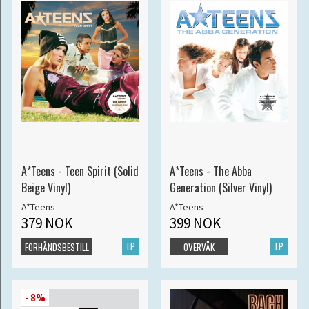
A*Teens - Teen Spirit (Solid
A*Teens - The Abba
Beige Vinyl)
Generation (Silver Vinyl)
A*Teens
A*Teens
379 NOK
399 NOK
LP
LP
FORHÅNDSBESTILL
OVERVÅK
- 8%