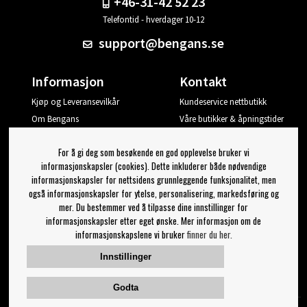
+46-31-42 52 23
Telefontid - hverdager 10-12
support@bengans.se
Informasjon
Kontakt
Kjøp og Leveransevilkår
Kundeservice nettbutikk
Om Bengans
Våre butikker & åpningstider
Din side
For å gi deg som besøkende en god opplevelse bruker vi
Logg ut
informasjonskapsler (cookies). Dette inkluderer både nødvendige
informasjonskapsler for nettsidens grunnleggende funksjonalitet, men
Jeg vil ha tips fra Bengans
også informasjonskapsler for ytelse, personalisering, markedsføring og
mer. Du bestemmer ved å tilpasse dine innstillinger for
OK
informasjonskapsler etter eget ønske. Mer informasjon om de
informasjonskapslene vi bruker
finner du her.
Innstillinger for nyhetsbrev
Innstillinger
Følg oss på:
Godta