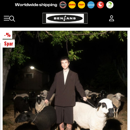
-
%
Spar