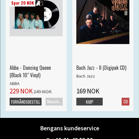
Spar 20 NOK
Abba - Dancing Queen
Bach Jazz - II (Digipak CD)
(Black 10" Vinyl)
Bach Jazz
ABBA
229 NOK
169 NOK
249 NOK
Maxisingel
CD
FORHÅNDSBESTILL
KJØP
Bengans kundeservice