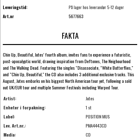
Leveringstid:
På lager hos leverandør 5-12 dager
Art.nr
5677663
FAKTA
Chin Up, Beautiful, Jutes’ fourth album, invites fans to experience a futuristic,
post-apocalyptic world, drawing inspiration from Deftones, The Neighourhood
and The Walking Dead. Featuring the singles “Disassociate, “White Butterflies,"
and “Chin Up, Beautiful," the CD also includes 3 additional exclusive tracks. This
August, Jutes embarks on his biggest North American tour yet, following a sold
out UK/EUR tour and multiple Summer Festivals including Warped Tour.
Artist:
Jutes
Enheter i forpakning:
1 st
Label:
POSITION MUS
Lev. Art.nr.:
PMA4443CD
Media:
CD