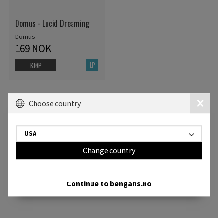
Domus - Lucid Dreaming
Domus
169 NOK
LP
KJØP
Viser
1
av
1
produkter
Choose country
USA
Change country
Continue to bengans.no