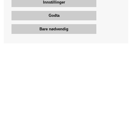
Innstillinger
Godta
Bare nødvendig
Bengans kundeservice
+46-31-42 52 23
Telefontid - hverdager 10-12
support@bengans.se
Informasjon
Kontakt
Kjøp og Leveransevilkår
Kundeservice nettbutikk
Om Bengans
Våre butikker & åpningstider
Din side