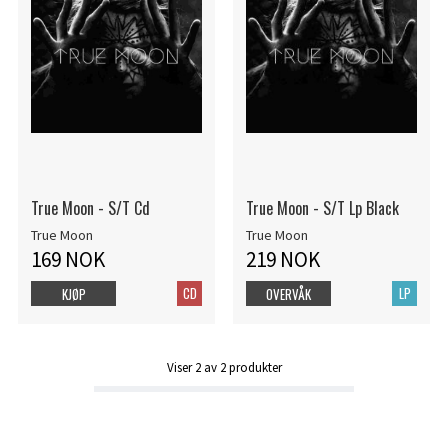
True Moon - S/T Cd
True Moon - S/T Lp Black
True Moon
True Moon
169 NOK
219 NOK
CD
LP
KJØP
OVERVÅK
Viser
2
av
2
produkter