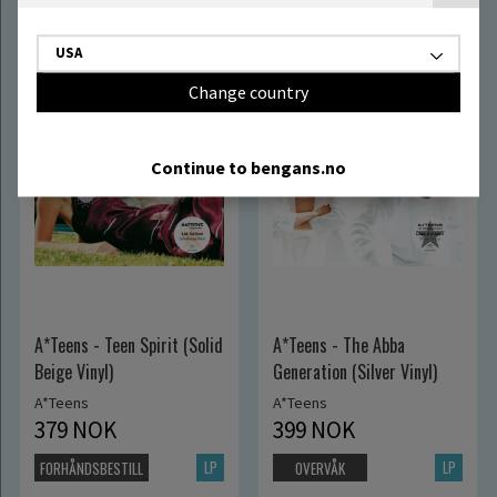
Andre har kjøpt:
USA
Change country
Continue to bengans.no
A*Teens - Teen Spirit (Solid
A*Teens - The Abba
Beige Vinyl)
Generation (Silver Vinyl)
A*Teens
A*Teens
379 NOK
399 NOK
LP
LP
FORHÅNDSBESTILL
OVERVÅK