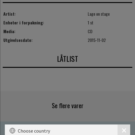
Artist:
Lage on stage
Enheter i forpakning:
1 st
Media:
CD
Utgivelsesdato:
2015-11-02
LÅTLIST
Se flere varer
Choose country