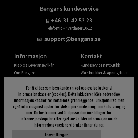
Bengans kundeservice
+46-31-42 52 23
Telefontid - hverdager 10-12
support@bengans.se
Informasjon
Kontakt
Kjøp og Leveransevilkår
Kundeservice nettbutikk
Om Bengans
Våre butikker & åpningstider
Din side
For å gi deg som besøkende en god opplevelse bruker vi
Logg ut
informasjonskapsler (cookies). Dette inkluderer både nødvendige
informasjonskapsler for nettsidens grunnleggende funksjonalitet, men
Jeg vil ha tips fra Bengans
også informasjonskapsler for ytelse, personalisering, markedsføring og
mer. Du bestemmer ved å tilpasse dine innstillinger for
OK
informasjonskapsler etter eget ønske. Mer informasjon om de
informasjonskapslene vi bruker
finner du her.
Innstillinger for nyhetsbrev
Innstillinger