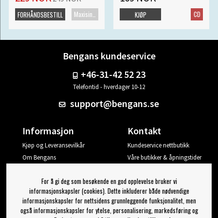
Maxisingel
CD
FORHÅNDSBESTILL
KJØP
Bengans kundeservice
+46-31-42 52 23
Telefontid - hverdager 10-12
support@bengans.se
Informasjon
Kontakt
Kjøp og Leveransevilkår
Kundeservice nettbutikk
Om Bengans
Våre butikker & åpningstider
Din side
For å gi deg som besøkende en god opplevelse bruker vi
Logg ut
informasjonskapsler (cookies). Dette inkluderer både nødvendige
informasjonskapsler for nettsidens grunnleggende funksjonalitet, men
Jeg vil ha tips fra Bengans
også informasjonskapsler for ytelse, personalisering, markedsføring og