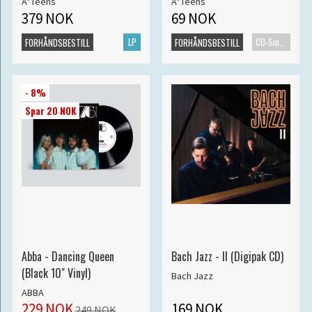
A*Teens
A*Teens
379 NOK
69 NOK
LP
CD-Singel
FORHÅNDSBESTILL
FORHÅNDSBESTILL
- 8%
Spar 20 NOK
Abba - Dancing Queen
Bach Jazz - II (Digipak CD)
(Black 10" Vinyl)
Bach Jazz
ABBA
229 NOK
169 NOK
249 NOK