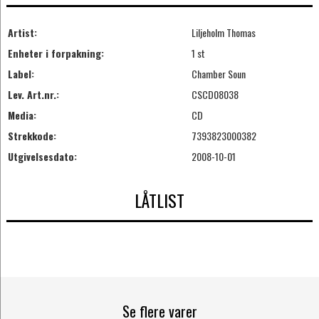
Artist:
Liljeholm Thomas
Enheter i forpakning:
1 st
Label:
Chamber Soun
Lev. Art.nr.:
CSCD08038
Media:
CD
Strekkode:
7393823000382
Utgivelsesdato:
2008-10-01
LÅTLIST
Se flere varer