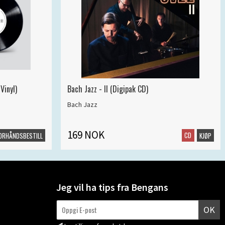
Vinyl)
Bach Jazz - II (Digipak CD)
Bach Jazz
169 NOK
CD
ORHÅNDSBESTILL
KJØP
Jeg vil ha tips fra Bengans
OK