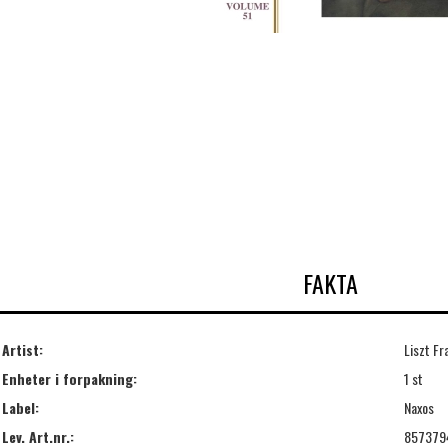
FAKTA
Artist:
Liszt Fr
Enheter i forpakning:
1 st
Label:
Naxos
Lev. Art.nr.:
857379