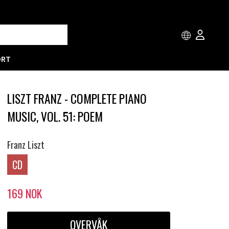
ORT
LISZT FRANZ - COMPLETE PIANO
MUSIC, VOL. 51: POEM
Franz Liszt
CD
169
NOK
OVERVÅK