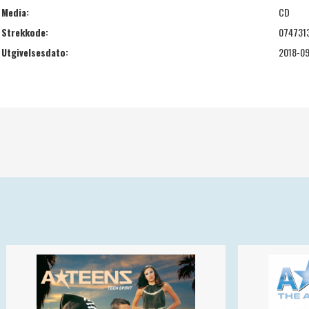
Media:
CD
Strekkode:
074731
Utgivelsesdato:
2018-09