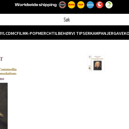
NYL
CD
MC
FILM
K-POP
MERCH
TILBEHØR
VI TIPSER
KAMPANJER
GAVEK