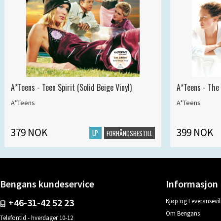
A*Teens - Teen Spirit (Solid Beige Vinyl)
A*Teens - The 
A*Teens
A*Teens
379 NOK
399 NOK
LP
FORHÅNDSBESTILL
Bengans kundeservice
Informasjon
+46-31-42 52 23
Kjøp og Leveransevil
Om Bengans
Telefontid - hverdager 10-12