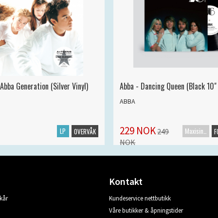
Abba Generation (Silver Vinyl)
Abba - Dancing Queen (Black 10" 
ABBA
229 NOK
LP
Maxisingel
249
OVERVÅK
F
NOK
Kontakt
kår
Kundeservice nettbutikk
Våre butikker & åpningstider