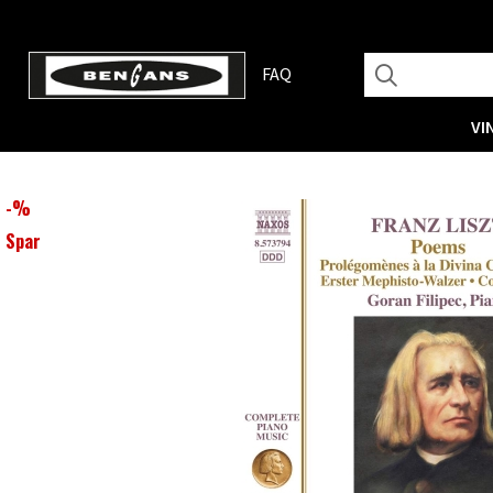
FAQ
VI
-
%
Spar