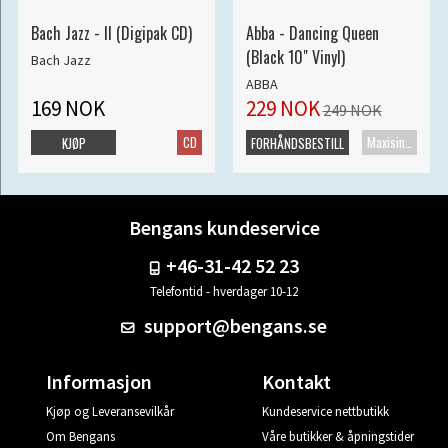
Bach Jazz - II (Digipak CD)
Abba - Dancing Queen
(Black 10" Vinyl)
Bach Jazz
ABBA
169 NOK
229 NOK
249 NOK
CD
Maxisingel
KJØP
FORHÅNDSBESTILL
Bengans kundeservice
+46-31-42 52 23
Telefontid - hverdager 10-12
support@bengans.se
Informasjon
Kontakt
Kjøp og Leveransevilkår
Kundeservice nettbutikk
Om Bengans
Våre butikker & åpningstider