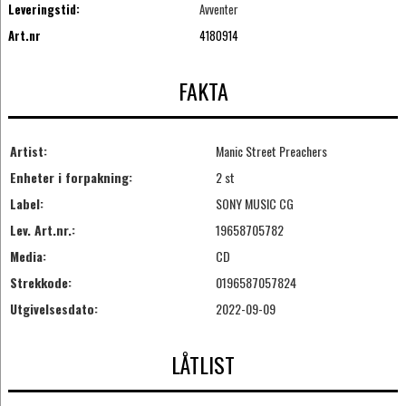
Leveringstid:
Avventer
Art.nr
4180914
FAKTA
Artist:
Manic Street Preachers
Enheter i forpakning:
2 st
Label:
SONY MUSIC CG
Lev. Art.nr.:
19658705782
Media:
CD
Strekkode:
0196587057824
Utgivelsesdato:
2022-09-09
LÅTLIST