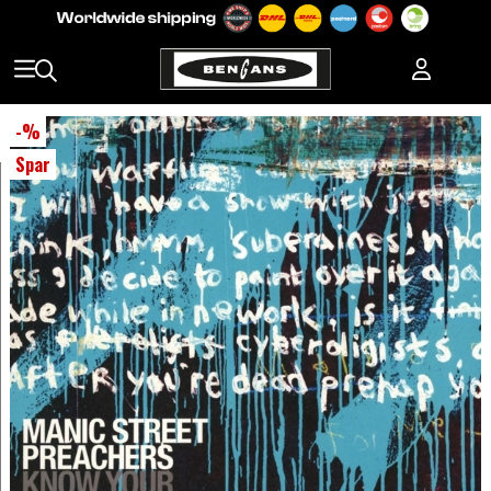
-
%
Spar