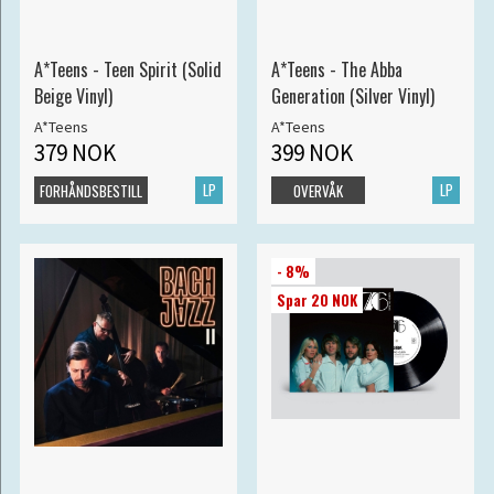
A*Teens - Teen Spirit (Solid
A*Teens - The Abba
Beige Vinyl)
Generation (Silver Vinyl)
A*Teens
A*Teens
379 NOK
399 NOK
LP
LP
FORHÅNDSBESTILL
OVERVÅK
- 8%
Spar 20 NOK