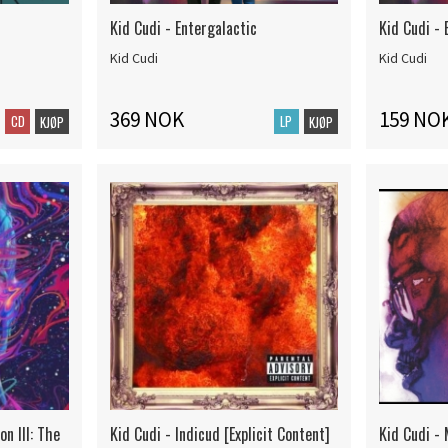
Kid Cudi - Entergalactic
Kid Cudi - 
Kid Cudi
Kid Cudi
369 NOK
159 NO
CD
LP
KJØP
KJØP
n III: The
Kid Cudi - Indicud [Explicit Content]
Kid Cudi -