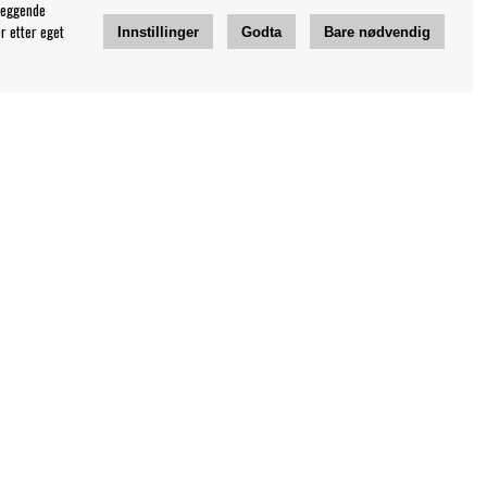
leggende
r etter eget
Innstillinger
Godta
Bare nødvendig
Jeg vil ha tips fra Bengans
OK
Innstillinger for nyhetsbrev