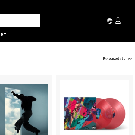
ORT
Releasedatum