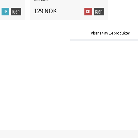
129 NOK
LP
CD
KJØP
KJØP
Viser
14
av
14
produkter