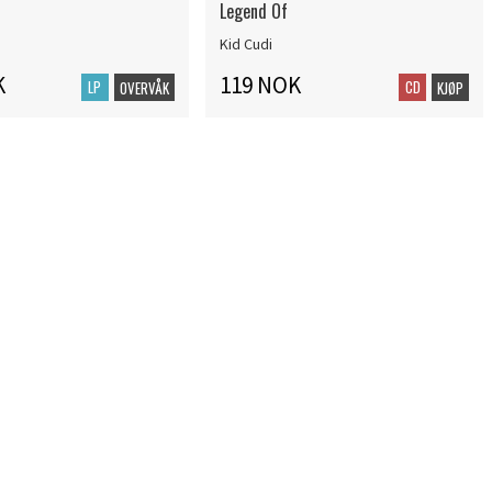
Legend Of
Kid Cudi
K
119 NOK
LP
CD
OVERVÅK
KJØP