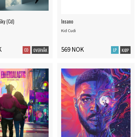
Sky (Cd)
Insano
Kid Cudi
K
569 NOK
CD
LP
OVERVÅK
KJØP