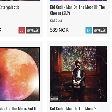
Entergalactic
Kid Cudi - Man On The Moon III: The
Chosen (2LP)
Kid Cudi
K
539 NOK
CD
LP
OVERVÅK
OVERVÅK
 Man On The Moon: End Of
Kid Cudi - Man On The Moon 2 -