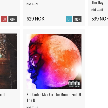
The Day
Kid Cudi
Kid Cudi
629 NOK
539 NO
CD
LP
KJØP
KJØP
n II
Kid Cudi - Man On The Moon - End Of
The D
Kid Cudi