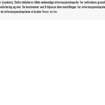
r (cookies). Dette inkluderer både nødvendige informasjonskapsler for nettsidens grunn
kedsføring og mer. Du bestemmer ved å tilpasse dine innstillinger for informasjonskapsle
 de informasjonskapslene vi bruker
finner du her.
Kontakt
kår
Kundeservice nettbutikk
Våre butikker & åpningstider
Din side
Logg ut
Følg oss på:
© 2023 Bengans E-Handel | Etablert 1974