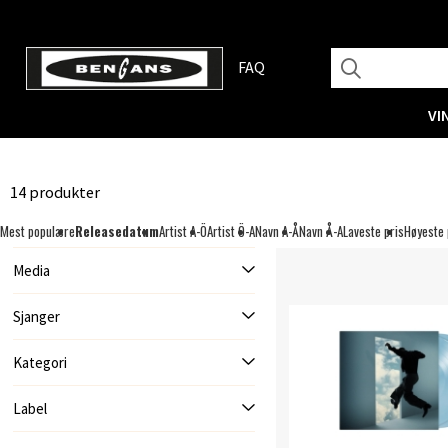
FAQ
VI
14 produkter
Mest populære
Releasedatum
Artist A-Ö
Artist Ö-A
Navn A-Å
Navn Å-A
Laveste pris
Høyeste 
Media
Sjanger
Kategori
Label