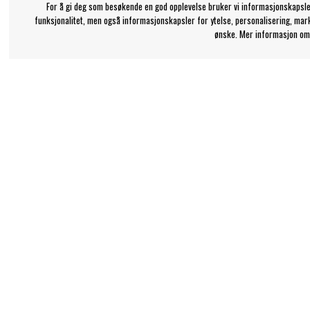
For å gi deg som besøkende en god opplevelse bruker vi informasjonskapsle
funksjonalitet, men også informasjonskapsler for ytelse, personalisering, mar
ønske. Mer informasjon om
Bengans kundeservice
Informasjon
+46-31-42 52 23
Kjøp og Leveransevil
Om Bengans
Telefontid - hverdager 10-12
support@bengans.se