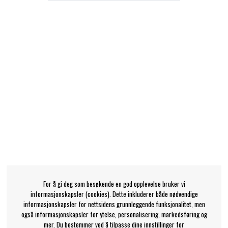
For å gi deg som besøkende en god opplevelse bruker vi
informasjonskapsler (cookies). Dette inkluderer både nødvendige
informasjonskapsler for nettsidens grunnleggende funksjonalitet, men
også informasjonskapsler for ytelse, personalisering, markedsføring og
mer. Du bestemmer ved å tilpasse dine innstillinger for