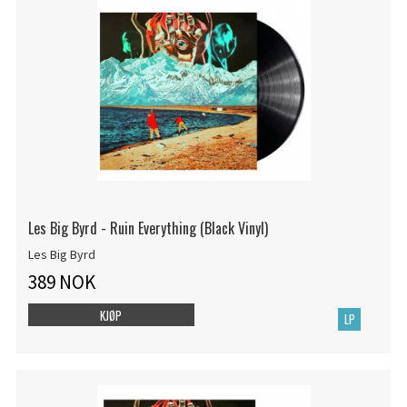
Les Big Byrd - Ruin Everything (Black Vinyl)
Les Big Byrd
389 NOK
KJØP
LP