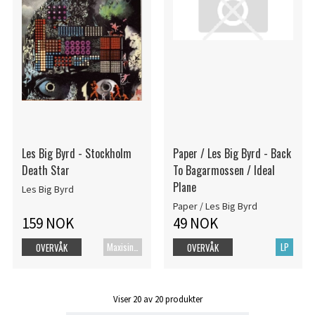
Les Big Byrd - Stockholm
Paper / Les Big Byrd - Back
Death Star
To Bagarmossen / Ideal
Plane
Les Big Byrd
Paper / Les Big Byrd
159 NOK
49 NOK
Maxisingel
LP
OVERVÅK
OVERVÅK
Viser
20
av
20
produkter