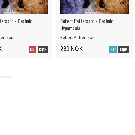
tersson - Deabolo
Robert Pettersson - Deabolo
Hypomania
tersson
Robert Pettersson
K
289 NOK
CD
LP
KJØP
KJØP