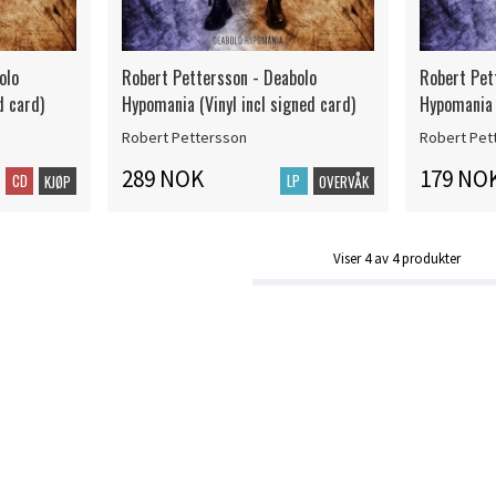
olo
Robert Pettersson - Deabolo
Robert Pet
d card)
Hypomania (Vinyl incl signed card)
Hypomania
Robert Pettersson
Robert Pet
289 NOK
179 NO
CD
LP
KJØP
OVERVÅK
Viser
4
av
4
produkter