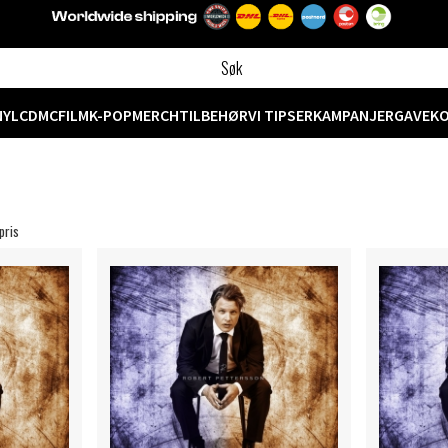
NYL
CD
MC
FILM
K-POP
MERCH
TILBEHØR
VI TIPSER
KAMPANJER
GAVEK
pris