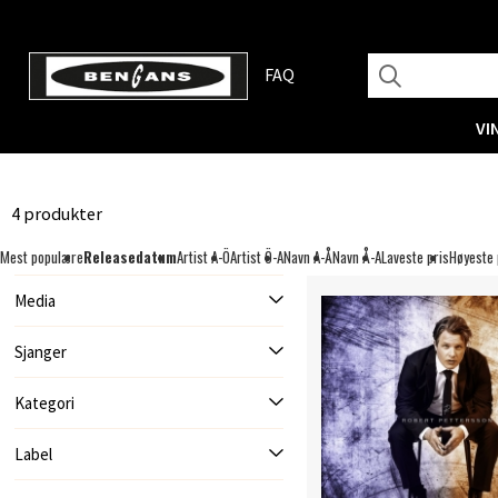
FAQ
VI
4 produkter
Mest populære
Releasedatum
Artist A-Ö
Artist Ö-A
Navn A-Å
Navn Å-A
Laveste pris
Høyeste 
Media
Sjanger
Kategori
Label