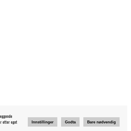
leggende
r etter eget
Innstillinger
Godta
Bare nødvendig