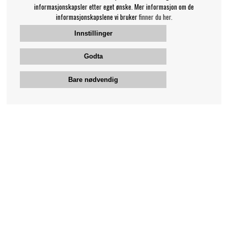
informasjonskapsler etter eget ønske. Mer informasjon om de
informasjonskapslene vi bruker
finner du her.
Innstillinger
Godta
Bare nødvendig
Bengans kundeservice
+46-31-42 52 23
Telefontid - hverdager 10-12
support@bengans.se
Informasjon
Kontakt
Kjøp og Leveransevilkår
Kundeservice nettbutikk