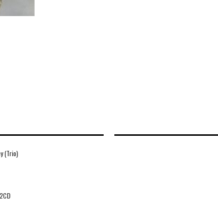
 (Trio)
2CD