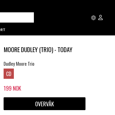
ORT
MOORE DUDLEY (TRIO) - TODAY
Dudley Moore Trio
CD
199
NOK
OVERVÅK