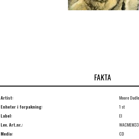
FAKTA
Artist:
Moore Dudley
Enheter i forpakning:
1 st
Label:
El
Lev. Art.nr.:
WACMEM33
Media:
CD