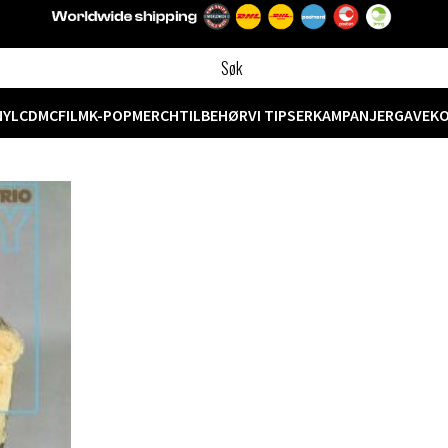
NYL
CD
MC
FILM
K-POP
MERCH
TILBEHØR
VI TIPSER
KAMPANJER
GAVEK