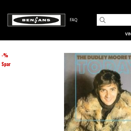
FAQ
VI
-
%
Spar