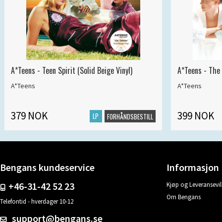
A*Teens - Teen Spirit (Solid Beige Vinyl)
A*Teens - The 
A*Teens
A*Teens
379 NOK
399 NOK
LP
FORHÅNDSBESTILL
Bengans kundeservice
Informasjon
+46-31-42 52 23
Kjøp og Leveransevil
Om Bengans
Telefontid - hverdager 10-12
support@bengans.se