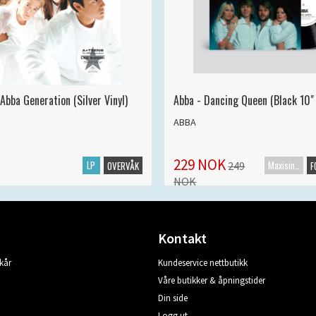
Abba Generation (Silver Vinyl)
Abba - Dancing Queen (Black 10" 
ABBA
229 NOK
LP
Maxisingel
249
OVERVÅK
F
NOK
Kontakt
kår
Kundeservice nettbutikk
Våre butikker & åpningstider
Din side
Logg ut