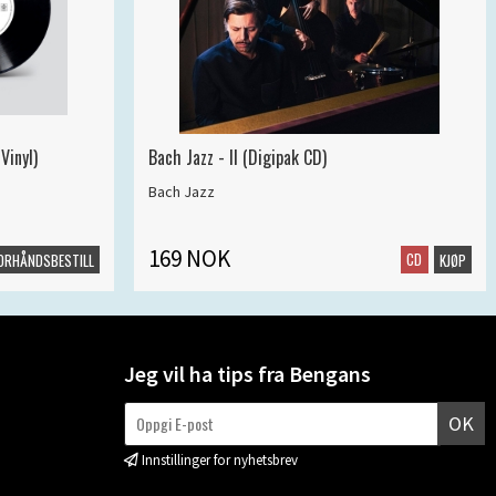
Vinyl)
Bach Jazz - II (Digipak CD)
Bach Jazz
169 NOK
CD
ORHÅNDSBESTILL
KJØP
Jeg vil ha tips fra Bengans
OK
Innstillinger for nyhetsbrev