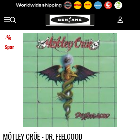
-
%
Spar
MÖTLEY CRÜE - DR. FEELGOOD