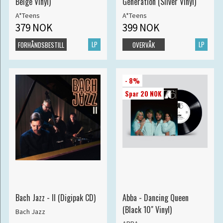
Beige Vinyl)
Generation (Silver Vinyl)
A*Teens
A*Teens
379 NOK
399 NOK
LP
LP
FORHÅNDSBESTILL
OVERVÅK
- 8%
Spar 20 NOK
Bach Jazz - II (Digipak CD)
Abba - Dancing Queen
(Black 10" Vinyl)
Bach Jazz