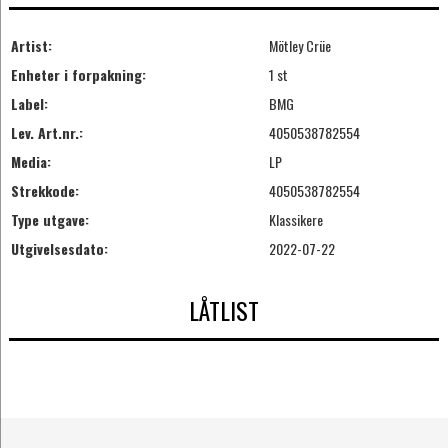
Artist:
Mötley Crüe
Enheter i forpakning:
1 st
Label:
BMG
Lev. Art.nr.:
4050538782554
Media:
LP
Strekkode:
4050538782554
Type utgave:
Klassikere
Utgivelsesdato:
2022-07-22
LÅTLIST