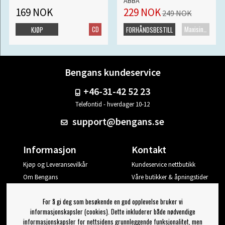
ABBA
169 NOK
229 NOK
249 NOK
CD
Maxisingel
KJØP
FORHÅNDSBESTILL
Bengans kundeservice
+46-31-42 52 23
Telefontid - hverdager 10-12
support@bengans.se
Informasjon
Kontakt
Kjøp og Leveransevilkår
Kundeservice nettbutikk
Om Bengans
Våre butikker & åpningstider
Din side
For å gi deg som besøkende en god opplevelse bruker vi
Logg ut
informasjonskapsler (cookies). Dette inkluderer både nødvendige
informasjonskapsler for nettsidens grunnleggende funksjonalitet, men