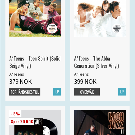
A*Teens - Teen Spirit (Solid
A*Teens - The Abba
Beige Vinyl)
Generation (Silver Vinyl)
A*Teens
A*Teens
379 NOK
399 NOK
LP
LP
FORHÅNDSBESTILL
OVERVÅK
- 8%
Spar 20 NOK