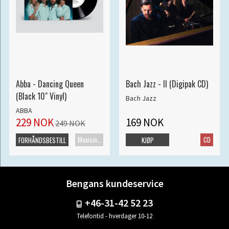
Abba - Dancing Queen
Bach Jazz - II (Digipak CD)
(Black 10" Vinyl)
Bach Jazz
ABBA
229 NOK
169 NOK
249 NOK
Maxisingel
CD
FORHÅNDSBESTILL
KJØP
Bengans kundeservice
+46-31-42 52 23
Telefontid - hverdager 10-12