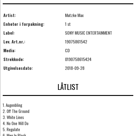
Artist:
Mutzke Max
Enheter i forpakning:
1 st
Label:
SONY MUSIC ENTERTAINMENT
Lev. Art.nr.:
19075861542
Media:
CD
Strekkode:
0190758615424
Utgivelsesdato:
2018-09-28
LÅTLIST
1. Augenbling
2. Off The Ground
3. White Lines
4. No One Will Do
5. Regulate
6. Men In Black