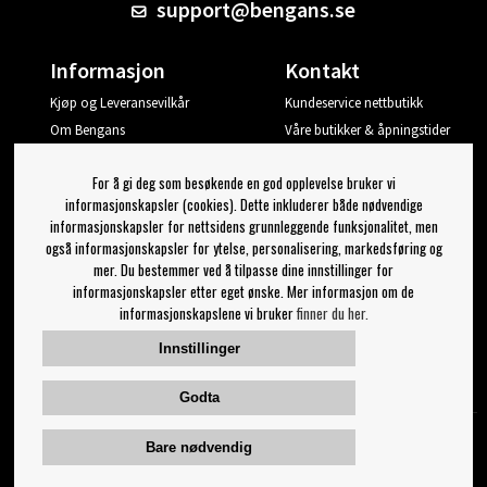
support@bengans.se
Informasjon
Kontakt
Kjøp og Leveransevilkår
Kundeservice nettbutikk
Om Bengans
Våre butikker & åpningstider
Din side
For å gi deg som besøkende en god opplevelse bruker vi
Logg ut
informasjonskapsler (cookies). Dette inkluderer både nødvendige
informasjonskapsler for nettsidens grunnleggende funksjonalitet, men
Jeg vil ha tips fra Bengans
også informasjonskapsler for ytelse, personalisering, markedsføring og
mer. Du bestemmer ved å tilpasse dine innstillinger for
OK
informasjonskapsler etter eget ønske. Mer informasjon om de
informasjonskapslene vi bruker
finner du her.
Innstillinger for nyhetsbrev
Innstillinger
Følg oss på:
Godta
Bare nødvendig
© 2023 Bengans E-Handel | Etablert 1974