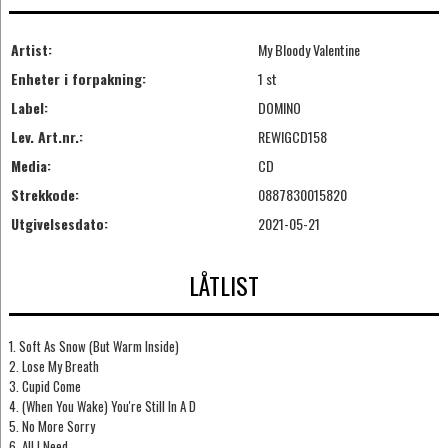
Artist:
My Bloody Valentine
Enheter i forpakning:
1 st
Label:
DOMINO
Lev. Art.nr.:
REWIGCD158
Media:
CD
Strekkode:
0887830015820
Utgivelsesdato:
2021-05-21
LÅTLIST
1. Soft As Snow (But Warm Inside)
2. Lose My Breath
3. Cupid Come
4. (When You Wake) You're Still In A D
5. No More Sorry
6. All I Need