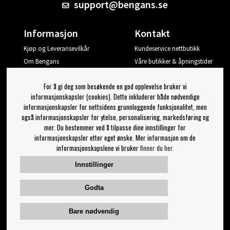
support@bengans.se
Informasjon
Kontakt
Kjøp og Leveransevilkår
Kundeservice nettbutikk
Om Bengans
Våre butikker & åpningstider
Din side
For å gi deg som besøkende en god opplevelse bruker vi
Logg ut
informasjonskapsler (cookies). Dette inkluderer både nødvendige
informasjonskapsler for nettsidens grunnleggende funksjonalitet, men
Jeg vil ha tips fra Bengans
også informasjonskapsler for ytelse, personalisering, markedsføring og
mer. Du bestemmer ved å tilpasse dine innstillinger for
OK
informasjonskapsler etter eget ønske. Mer informasjon om de
informasjonskapslene vi bruker
finner du her.
Innstillinger for nyhetsbrev
Innstillinger
Følg oss på:
Godta
Bare nødvendig
© 2023 Bengans E-Handel | Etablert 1974