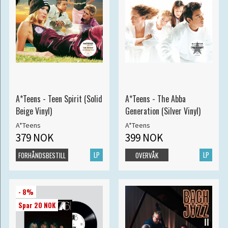
A*Teens - Teen Spirit (Solid
A*Teens - The Abba
Beige Vinyl)
Generation (Silver Vinyl)
A*Teens
A*Teens
379 NOK
399 NOK
LP
LP
FORHÅNDSBESTILL
OVERVÅK
- 8%
Spar 20 NOK