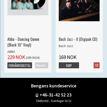
Abba - Dancing Queen
Bach Jazz - II (Digipak CD)
(Black 10" Vinyl)
Bach Jazz
ABBA
229 NOK
169 NOK
249 NOK
Maxisingel
CD
FORHÅNDSBESTILL
KJØP
Bengans kundeservice
+46-31-42 52 23
Telefontid - hverdager 10-12