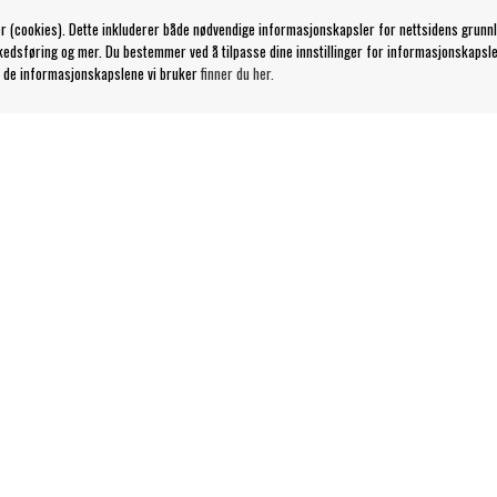
r (cookies). Dette inkluderer både nødvendige informasjonskapsler for nettsidens grunn
kedsføring og mer. Du bestemmer ved å tilpasse dine innstillinger for informasjonskapsle
 de informasjonskapslene vi bruker
finner du her.
Kontakt
kår
Kundeservice nettbutikk
Våre butikker & åpningstider
Din side
Logg ut
Følg oss på:
© 2023 Bengans E-Handel | Etablert 1974