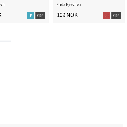
nen
Frida Hyvönen
K
109 NOK
LP
CD
KJØP
KJØP