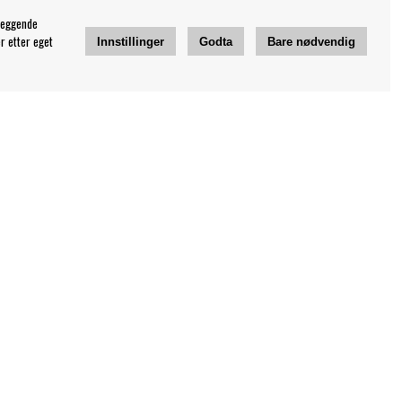
leggende
r etter eget
Innstillinger
Godta
Bare nødvendig
Jeg vil ha tips fra Bengans
OK
Innstillinger for nyhetsbrev