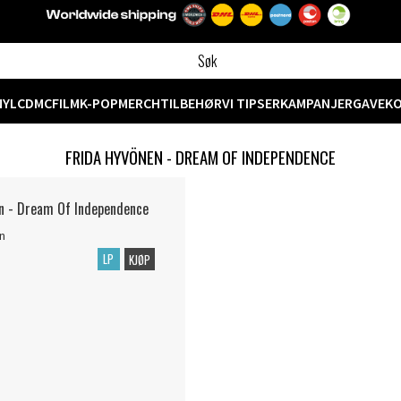
NYL
CD
MC
FILM
K-POP
MERCH
TILBEHØR
VI TIPSER
KAMPANJER
GAVEK
FRIDA HYVÖNEN - DREAM OF INDEPENDENCE
en - Dream Of Independence
n
LP
KJØP