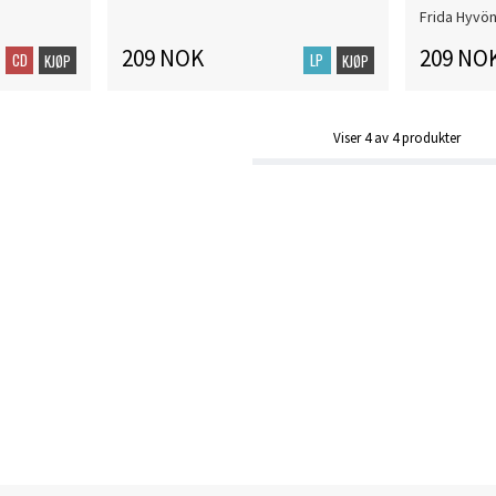
Frida Hyvö
209 NOK
209 NO
CD
LP
KJØP
KJØP
Viser
4
av
4
produkter