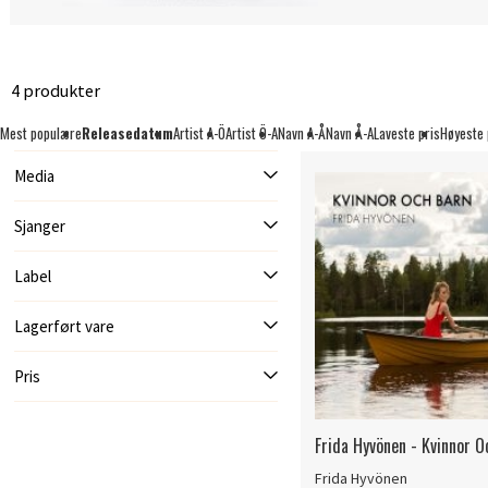
4 produkter
Mest populære
Releasedatum
Artist A-Ö
Artist Ö-A
Navn A-Å
Navn Å-A
Laveste pris
Høyeste 
Media
Sjanger
Label
Lagerført vare
Pris
Frida Hyvönen - Kvinnor O
Frida Hyvönen