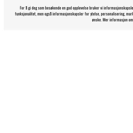
For å gi deg som besøkende en god opplevelse bruker vi informasjonskapsle
funksjonalitet, men også informasjonskapsler for ytelse, personalisering, mar
ønske. Mer informasjon om
Bengans kundeservice
Informasjon
+46-31-42 52 23
Kjøp og Leveransevil
Om Bengans
Telefontid - hverdager 10-12
support@bengans.se