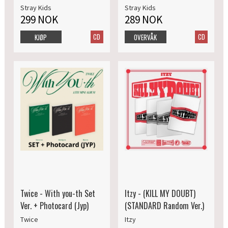
Stray Kids
Stray Kids
299 NOK
289 NOK
CD
CD
KJØP
OVERVÅK
Twice - With you-th Set
Itzy - (KILL MY DOUBT)
Ver. + Photocard (Jyp)
(STANDARD Random Ver.)
Twice
Itzy