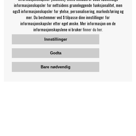
informasjonskapsler for nettsidens grunnleggende funksjonalitet, men
også informasjonskapsler for ytelse, personalisering, markedsføring og
mer. Du bestemmer ved å tilpasse dine innstillinger for
informasjonskapsler etter eget ønske. Mer informasjon om de
informasjonskapslene vi bruker
finner du her.
Innstillinger
Godta
Bare nødvendig
Bengans kundeservice
+46-31-42 52 23
Telefontid - hverdager 10-12
support@bengans.se