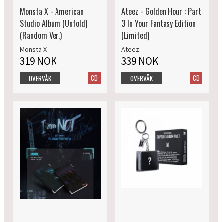
Monsta X - American
Ateez - Golden Hour : Part
Studio Album (Unfold)
3 In Your Fantasy Edition
(Random Ver.)
(Limited)
Monsta X
Ateez
319 NOK
339 NOK
CD
CD
OVERVÅK
OVERVÅK