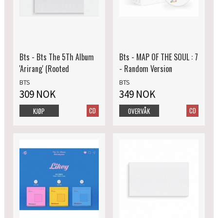
Bts - Bts The 5Th Album
Bts - MAP OF THE SOUL : 7
'Arirang' (Rooted
- Random Version
BTS
BTS
309 NOK
349 NOK
CD
CD
KJØP
OVERVÅK