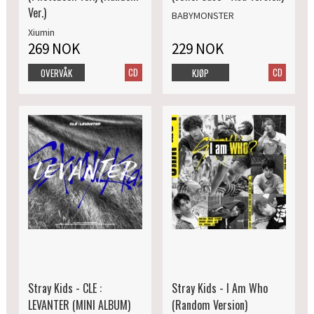
Ver.)
BABYMONSTER
Xiumin
269 NOK
229 NOK
CD
CD
OVERVÅK
KJØP
Stray Kids - CLE :
Stray Kids - I Am Who
LEVANTER (MINI ALBUM)
(Random Version)