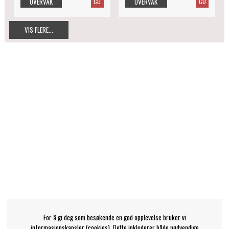
CD
CD
OVERVÅK
OVERVÅK
VIS FLERE...
For å gi deg som besøkende en god opplevelse bruker vi
informasjonskapsler (cookies). Dette inkluderer både nødvendige