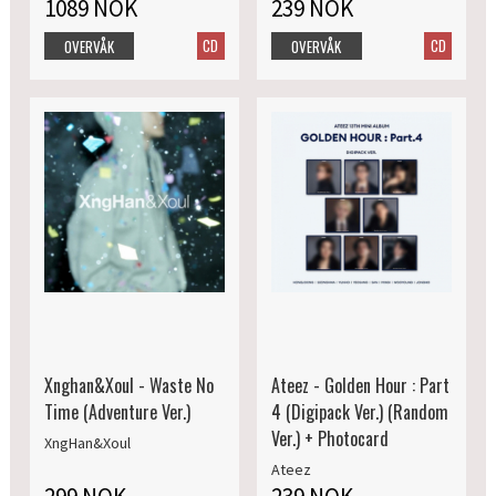
1089 NOK
239 NOK
CD
CD
OVERVÅK
OVERVÅK
Xnghan&Xoul - Waste No
Ateez - Golden Hour : Part
Time (Adventure Ver.)
4 (Digipack Ver.) (Random
Ver.) + Photocard
XngHan&Xoul
Ateez