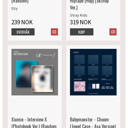
(Random)
Hiptape (Hop) (Skzhop
Ver.)
Itzy
Stray Kids
239 NOK
319 NOK
CD
CD
OVERVÅK
KJØP
Xiumin - Interview X
Babymonster - Choom
(Photobook Ver.) (Random
(Jewel Case - Asa Version)