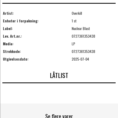
Artist:
Overkill
Enheter i forpakning:
1 st
Label:
Nuclear Blast
Lev. Art.nr.:
0727361353438
Media:
LP
Strekkode:
0727361353438
Utgivelsesdato:
2025-07-04
LÅTLIST
Se flere varer