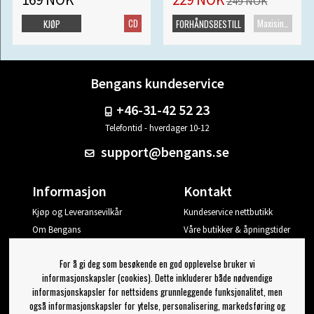
249 NOK
CD
Maxisingel
KJØP
FORHÅNDSBESTILL
Bengans kundeservice
+46-31-42 52 23
Telefontid - hverdager 10-12
support@bengans.se
Informasjon
Kontakt
Kjøp og Leveransevilkår
Kundeservice nettbutikk
Om Bengans
Våre butikker & åpningstider
Din side
For å gi deg som besøkende en god opplevelse bruker vi
Logg ut
informasjonskapsler (cookies). Dette inkluderer både nødvendige
informasjonskapsler for nettsidens grunnleggende funksjonalitet, men
Jeg vil ha tips fra Bengans
også informasjonskapsler for ytelse, personalisering, markedsføring og