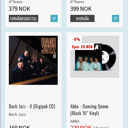
A*Teens
A*Teens
379 NOK
399 NOK
LP
LP
FORHÅNDSBESTILL
OVERVÅK
- 8%
Spar 20 NOK
Bach Jazz - II (Digipak CD)
Abba - Dancing Queen
(Black 10" Vinyl)
Bach Jazz
ABBA
169 NOK
229 NOK