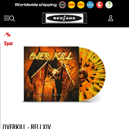
-
%
Spar
OVERKILL - RELI XIV