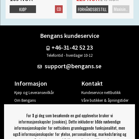
CD
Maxisingel
KJØP
FORHÅNDSBESTILL
Bengans kundeservice
+46-31-42 52 23
Telefontid - hverdager 10-12
support@bengans.se
Informasjon
Kontakt
Kjøp og Leveransevilkår
Kundeservice nettbutikk
Om Bengans
Våre butikker & åpningstider
Din side
For å gi deg som besøkende en god opplevelse bruker vi
Logg ut
informasjonskapsler (cookies). Dette inkluderer både nødvendige
informasjonskapsler for nettsidens grunnleggende funksjonalitet, men
Jeg vil ha tips fra Bengans
også informasjonskapsler for ytelse, personalisering, markedsføring og