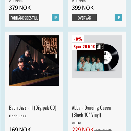
A*Teens
A*Teens
379 NOK
399 NOK
LP
LP
FORHÅNDSBESTILL
OVERVÅK
- 8%
Spar 20 NOK
Bach Jazz - II (Digipak CD)
Abba - Dancing Queen
(Black 10" Vinyl)
Bach Jazz
ABBA
169 NOK
229 NOK
249 NOK