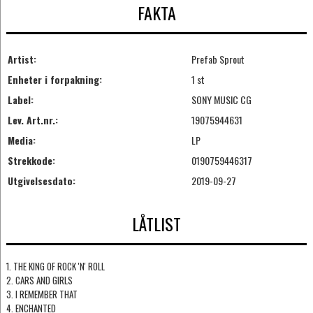
FAKTA
Artist:
Prefab Sprout
Enheter i forpakning:
1 st
Label:
SONY MUSIC CG
Lev. Art.nr.:
19075944631
Media:
LP
Strekkode:
0190759446317
Utgivelsesdato:
2019-09-27
LÅTLIST
1. THE KING OF ROCK 'N' ROLL
2. CARS AND GIRLS
3. I REMEMBER THAT
4. ENCHANTED