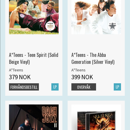
A*Teens - Teen Spirit (Solid
A*Teens - The Abba
Beige Vinyl)
Generation (Silver Vinyl)
A*Teens
A*Teens
379 NOK
399 NOK
LP
LP
FORHÅNDSBESTILL
OVERVÅK