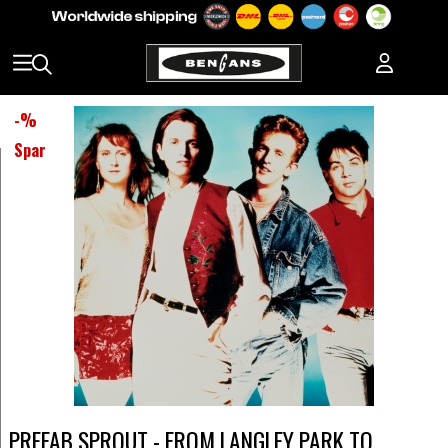
-
%
Spar
PREFAB SPROUT - FROM LANGLEY PARK TO