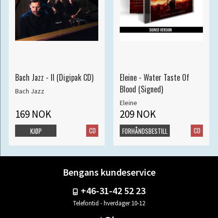
Bach Jazz - II (Digipak CD)
Eleine - Water Taste Of
Blood (Signed)
Bach Jazz
Eleine
169 NOK
209 NOK
CD
CD
KJØP
FORHÅNDSBESTILL
Bengans kundeservice
+46-31-42 52 23
Telefontid - hverdager 10-12