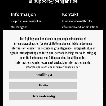
support@bengans.se
Informasjon
Kontakt
Kjøp og Leveransevilkår
Kundeservice nettbutikk
Om Bengans
Våre butikker & åpningstider
Din side
For å gi deg som besøkende en god opplevelse bruker vi
Logg ut
informasjonskapsler (cookies). Dette inkluderer både nødvendige
informasjonskapsler for nettsidens grunnleggende funksjonalitet, men
Jeg vil ha tips fra Bengans
også informasjonskapsler for ytelse, personalisering, markedsføring og
mer. Du bestemmer ved å tilpasse dine innstillinger for
OK
informasjonskapsler etter eget ønske. Mer informasjon om de
informasjonskapslene vi bruker
finner du her.
Innstillinger for nyhetsbrev
Innstillinger
Følg oss på:
Godta
Bare nødvendig
© 2023 Bengans E-Handel | Etablert 1974