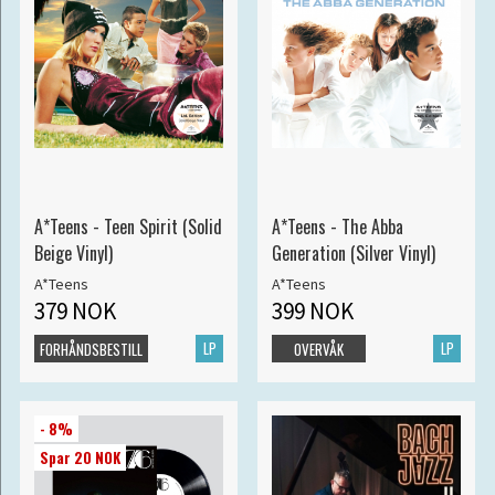
A*Teens - Teen Spirit (Solid
A*Teens - The Abba
Beige Vinyl)
Generation (Silver Vinyl)
A*Teens
A*Teens
379 NOK
399 NOK
LP
LP
FORHÅNDSBESTILL
OVERVÅK
- 8%
Spar 20 NOK