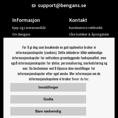
support@bengans.se
Informasjon
Kontakt
Kjøp og Leveransevilkår
Kundeservice nettbutikk
Om Bengans
Våre butikker & åpningstider
Din side
For å gi deg som besøkende en god opplevelse bruker vi
Logg ut
informasjonskapsler (cookies). Dette inkluderer både nødvendige
informasjonskapsler for nettsidens grunnleggende funksjonalitet, men
Jeg vil ha tips fra Bengans
også informasjonskapsler for ytelse, personalisering, markedsføring og
mer. Du bestemmer ved å tilpasse dine innstillinger for
OK
informasjonskapsler etter eget ønske. Mer informasjon om de
informasjonskapslene vi bruker
finner du her.
Innstillinger for nyhetsbrev
Innstillinger
Følg oss på:
Godta
Bare nødvendig