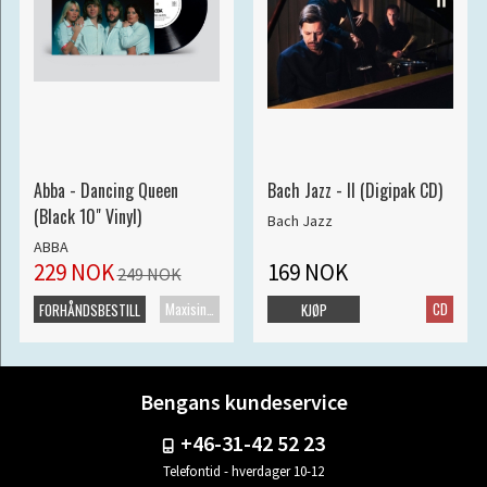
Abba - Dancing Queen
Bach Jazz - II (Digipak CD)
(Black 10" Vinyl)
Bach Jazz
ABBA
229 NOK
169 NOK
249 NOK
Maxisingel
CD
FORHÅNDSBESTILL
KJØP
Bengans kundeservice
+46-31-42 52 23
Telefontid - hverdager 10-12