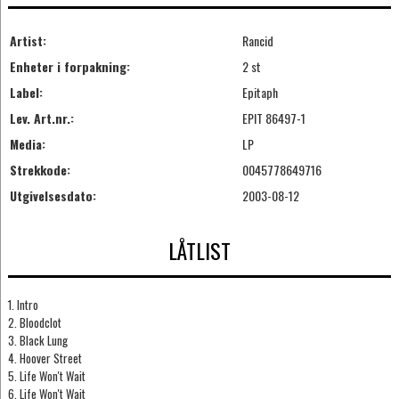
Artist:
Rancid
Enheter i forpakning:
2 st
Label:
Epitaph
Lev. Art.nr.:
EPIT 86497-1
Media:
LP
Strekkode:
0045778649716
Utgivelsesdato:
2003-08-12
LÅTLIST
1. Intro
2. Bloodclot
3. Black Lung
4. Hoover Street
5. Life Won't Wait
6. Life Won't Wait