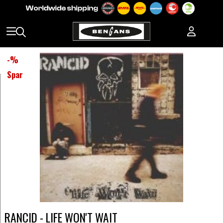
-
%
Spar
RANCID - LIFE WON'T WAIT