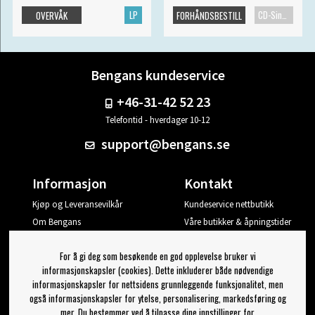
LP
CD-Singel
OVERVÅK
FORHÅNDSBESTILL
Bengans kundeservice
+46-31-42 52 23
Telefontid - hverdager 10-12
support@bengans.se
Informasjon
Kontakt
Kjøp og Leveransevilkår
Kundeservice nettbutikk
Om Bengans
Våre butikker & åpningstider
Din side
For å gi deg som besøkende en god opplevelse bruker vi
Logg ut
informasjonskapsler (cookies). Dette inkluderer både nødvendige
informasjonskapsler for nettsidens grunnleggende funksjonalitet, men
Jeg vil ha tips fra Bengans
også informasjonskapsler for ytelse, personalisering, markedsføring og
mer. Du bestemmer ved å tilpasse dine innstillinger for