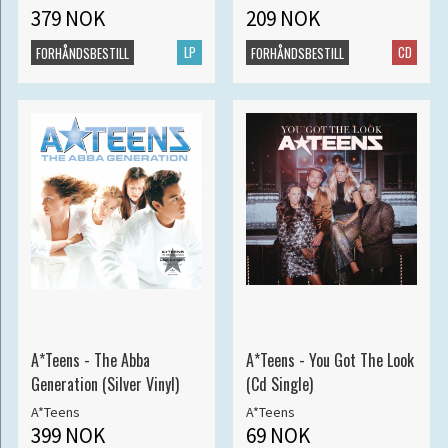
379 NOK
209 NOK
LP
CD
FORHÅNDSBESTILL
FORHÅNDSBESTILL
A*Teens - The Abba
A*Teens - You Got The Look
Generation (Silver Vinyl)
(Cd Single)
A*Teens
A*Teens
399 NOK
69 NOK