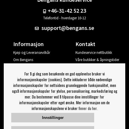
+46-31-42 52 23
Telefontid - hverdager 10-12
support@bengans.se
Informasjon
Kontakt
Kjøp og Leveransevilkår
Kundeservice nettbutikk
Om Bengans
Våre butikker & åpningstider
Din side
For å gi deg som besøkende en god opplevelse bruker vi
Logg ut
informasjonskapsler (cookies). Dette inkluderer både nødvendige
informasjonskapsler for nettsidens grunnleggende funksjonalitet, men
Jeg vil ha tips fra Bengans
også informasjonskapsler for ytelse, personalisering, markedsføring og
mer. Du bestemmer ved å tilpasse dine innstillinger for
OK
informasjonskapsler etter eget ønske. Mer informasjon om de
informasjonskapslene vi bruker
finner du her.
Innstillinger for nyhetsbrev
Innstillinger
Følg oss på: