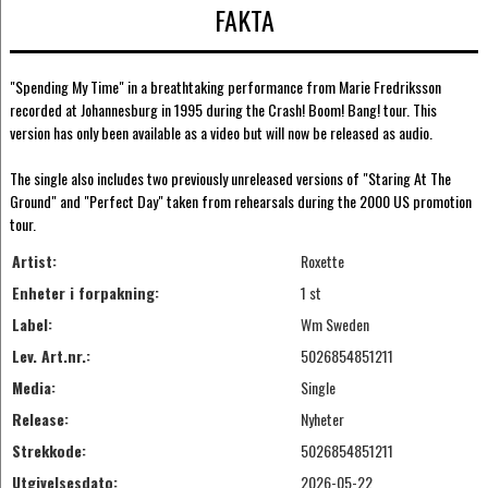
FAKTA
"Spending My Time" in a breathtaking performance from Marie Fredriksson
recorded at Johannesburg in 1995 during the Crash! Boom! Bang! tour. This
version has only been available as a video but will now be released as audio.
The single also includes two previously unreleased versions of "Staring At The
Ground" and "Perfect Day" taken from rehearsals during the 2000 US promotion
tour.
Artist:
Roxette
Enheter i forpakning:
1 st
Label:
Wm Sweden
Lev. Art.nr.:
5026854851211
Media:
Single
Release:
Nyheter
Strekkode:
5026854851211
Utgivelsesdato:
2026-05-22