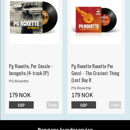
Pg Roxette, Per Gessle -
Pg Roxette Roxette Per
Incognito (4-track EP)
Gessl - The Craziest Thing
(Lost Boy R
PG Roxette
PG Roxette
179 NOK
179 NOK
Single
Single
KJØP
KJØP
Bengans kundeservice