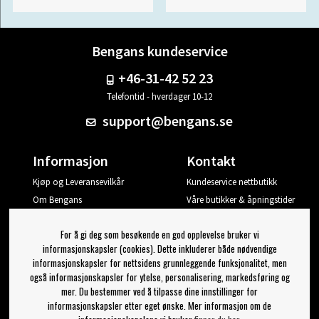
Bengans kundeservice
+46-31-42 52 23
Telefontid - hverdager 10-12
support@bengans.se
Informasjon
Kontakt
Kjøp og Leveransevilkår
Kundeservice nettbutikk
Om Bengans
Våre butikker & åpningstider
Din side
For å gi deg som besøkende en god opplevelse bruker vi
Logg ut
informasjonskapsler (cookies). Dette inkluderer både nødvendige
informasjonskapsler for nettsidens grunnleggende funksjonalitet, men
Jeg vil ha tips fra Bengans
også informasjonskapsler for ytelse, personalisering, markedsføring og
mer. Du bestemmer ved å tilpasse dine innstillinger for
OK
informasjonskapsler etter eget ønske. Mer informasjon om de