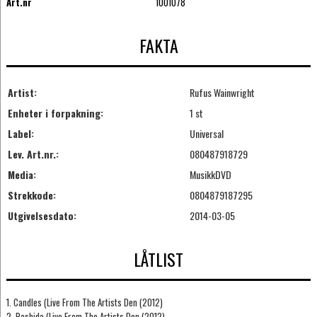
Art.nr
1001078
FAKTA
Artist:
Rufus Wainwright
Enheter i forpakning:
1 st
Label:
Universal
Lev. Art.nr.:
080487918729
Media:
MusikkDVD
Strekkode:
0804879187295
Utgivelsesdato:
2014-03-05
LÅTLIST
1. Candles (Live From The Artists Den (2012)
2. Rashida (Live From The Artists Den (2012)