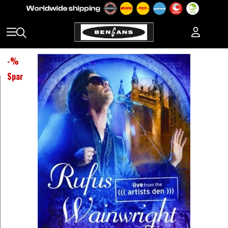
-
%
Spar