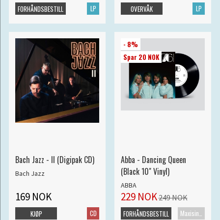
LP
LP
FORHÅNDSBESTILL
OVERVÅK
- 8%
Spar 20 NOK
Bach Jazz - II (Digipak CD)
Abba - Dancing Queen
(Black 10" Vinyl)
Bach Jazz
ABBA
169 NOK
229 NOK
249 NOK
CD
Maxisingel
KJØP
FORHÅNDSBESTILL