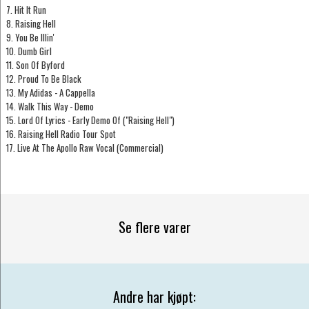
7. Hit It Run
8. Raising Hell
9. You Be Illin'
10. Dumb Girl
11. Son Of Byford
12. Proud To Be Black
13. My Adidas - A Cappella
14. Walk This Way - Demo
15. Lord Of Lyrics - Early Demo Of ("Raising Hell")
16. Raising Hell Radio Tour Spot
17. Live At The Apollo Raw Vocal (Commercial)
Se flere varer
Andre har kjøpt: