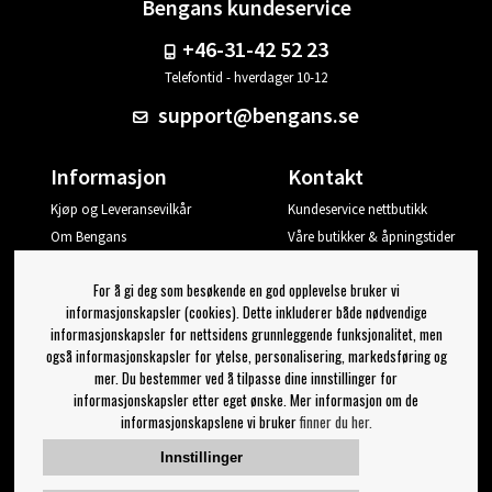
Bengans kundeservice
+46-31-42 52 23
Telefontid - hverdager 10-12
support@bengans.se
Informasjon
Kontakt
Kjøp og Leveransevilkår
Kundeservice nettbutikk
Om Bengans
Våre butikker & åpningstider
Din side
For å gi deg som besøkende en god opplevelse bruker vi
Logg ut
informasjonskapsler (cookies). Dette inkluderer både nødvendige
informasjonskapsler for nettsidens grunnleggende funksjonalitet, men
Jeg vil ha tips fra Bengans
også informasjonskapsler for ytelse, personalisering, markedsføring og
mer. Du bestemmer ved å tilpasse dine innstillinger for
OK
informasjonskapsler etter eget ønske. Mer informasjon om de
informasjonskapslene vi bruker
finner du her.
Innstillinger for nyhetsbrev
Innstillinger