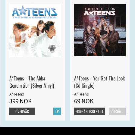
A*Teens - The Abba
A*Teens - You Got The Look
Generation (Silver Vinyl)
(Cd Single)
A*Teens
A*Teens
399 NOK
69 NOK
LP
CD-Singel
OVERVÅK
FORHÅNDSBESTILL