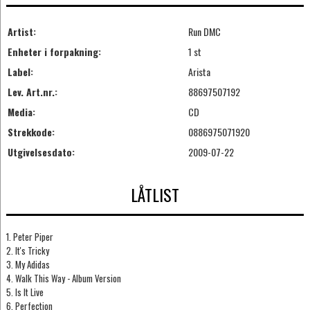
Artist:
Run DMC
Enheter i forpakning:
1 st
Label:
Arista
Lev. Art.nr.:
88697507192
Media:
CD
Strekkode:
0886975071920
Utgivelsesdato:
2009-07-22
LÅTLIST
1. Peter Piper
2. It's Tricky
3. My Adidas
4. Walk This Way - Album Version
5. Is It Live
6. Perfection