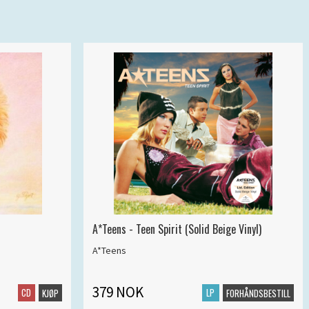
A*Teens - Teen Spirit (Solid Beige Vinyl)
A*Teens
379 NOK
CD
LP
KJØP
FORHÅNDSBESTILL