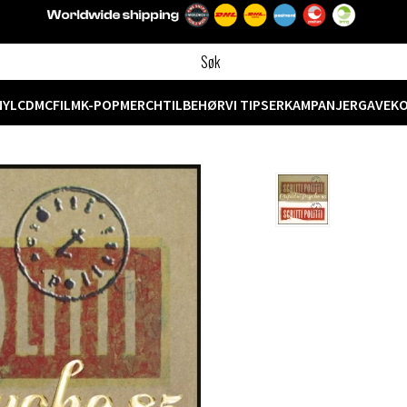
NYL
CD
MC
FILM
K-POP
MERCH
TILBEHØR
VI TIPSER
KAMPANJER
GAVEK