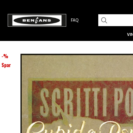
FAQ
VI
-
%
Spar