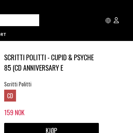
ORT
SCRITTI POLITTI - CUPID & PSYCHE
85 (CD ANNIVERSARY E
Scritti Politti
CD
159
NOK
KJØP