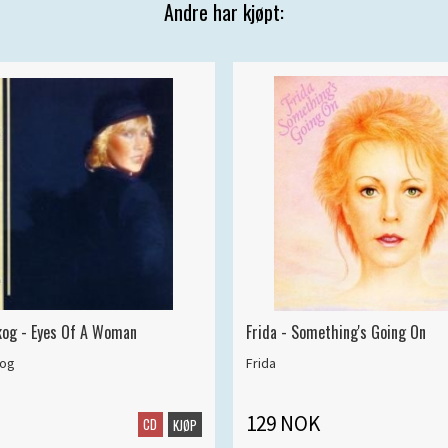
Andre har kjøpt:
kog - Eyes Of A Woman
Frida - Something's Going On
kog
Frida
129 NOK
CD
KJØP