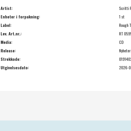
Artist:
Scritti 
Enheter i forpakning:
1 st
Label:
Rough 
Lev. Art.nr.:
RT 059
Media:
CD
Release:
Nyheter
Strekkode:
019140
Utgivelsesdato:
2026-0