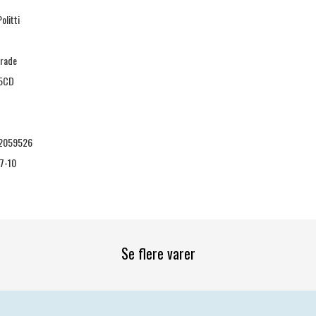
Politti
Trade
5CD
2059526
7-10
Se flere varer